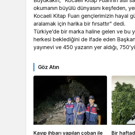
Büyükakın, “Kocaeli Kitap Fuarının asıl sa
okumanın büyülü dünyasını keşfeden, yeni f
Kocaeli Kitap Fuarı gençlerimizin hayal gü
aralamak için harika bir fırsattır” dedi.
Türkiye’de bir marka haline gelen ve bu y
herkesi beklediğini de ifade eden Başk
yayınevi ve 450 yazarın yer aldığı, 750’yi 
Göz Atın
Kayıp ihbarı yapılan çoban ile
Bir hafta