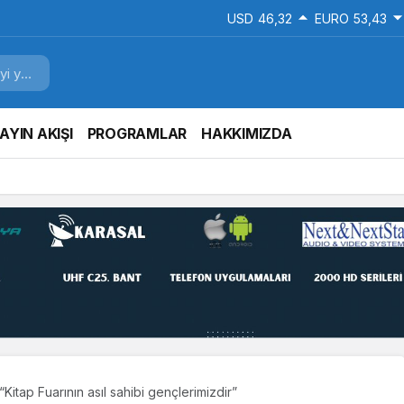
USD
46,32
EURO
53,43
AYIN AKIŞI
PROGRAMLAR
HAKKIMIZDA
 ve gençlere değerler eğitimi veriliyor
Kitap Fuarının asıl sahibi gençlerimizdir”