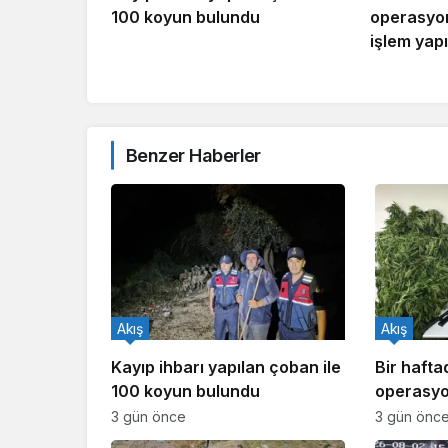
100 koyun bulundu
operasyon
işlem yapı
Benzer Haberler
Akış
Akış
Kayıp ihbarı yapılan çoban ile
Bir haft
100 koyun bulundu
operasyo
işlem yapı
3 gün önce
3 gün önc