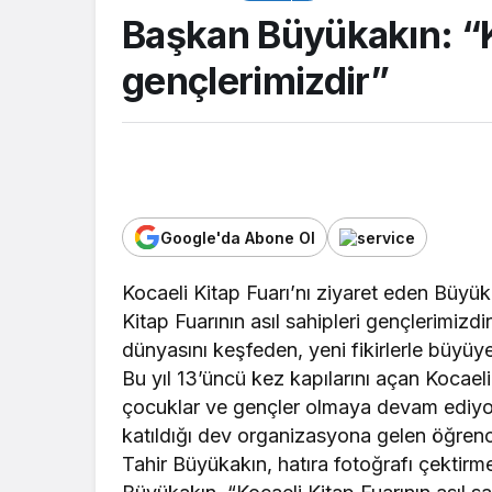
Başkan Büyükakın: “Ki
gençlerimizdir”
Google'da Abone Ol
Kocaeli Kitap Fuarı’nı ziyaret eden Büyü
Kitap Fuarının asıl sahipleri gençlerimiz
TOP20HABER
dünyasını keşfeden, yeni fikirlerle büyüye
Dilovası Kent Mey
Bu yıl 13’üncü kez kapılarını açan Kocaeli
inşaatında yeni a
çocuklar ve gençler olmaya devam ediyor.
katıldığı dev organizasyona gelen öğrenc
Tahir Büyükakın, hatıra fotoğrafı çektirm