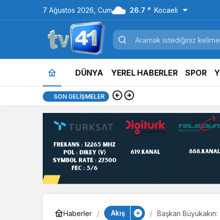
7 Ağustos 2026, Cum
26.7 °
Kocaeli
DÜNYA
YEREL HABERLER
SPOR
Y
7:55
Başiskele’de çocuk
SON GELIŞMELER
Akış
Haberler
Başkan Büyükakın: “