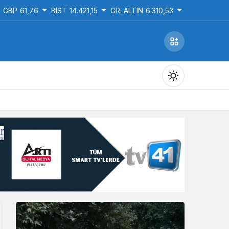
GBP
61,76
BIST
14.421,15
GR. ALTIN
6.310,53
Gündüz Modu
Gündüz modunu seçin.
Gece Modu
Gece modunu seçin.