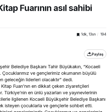
tap Fuarının asıl sahibi
1dk, 13sn
194
Paylaş
TOP20HABER
kşehir Belediye Başkanı Tahir Büyükakın, “Kocaeli
dir. Çocuklarımız ve gençlerimiz okumanın büyülü
Başiskele’de çocuk ve
n geleceğin liderleri olacaktır” dedi.
danı
gençlere değerler eğitimi
 Kitap Fuarı’nın en dikkat çeken ziyaretçileri
şama
veriliyor
 Türkiye’nin en ünlü yazarları ve yayınevlerinin
ilerle ilgilenen Kocaeli Büyükşehir Belediye Başkanı
ek isteyen çocuklarla ve gençlerle sohbet etti.