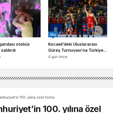
Akış
gandası otobüs
Kocaeli’deki Uluslararası
saldırdı
Güreş Turnuvası’na Türkiye
damgası
e
4 gün önce
mhuriyet’in 100. yılına özel forma
uriyet’in 100. yılına özel