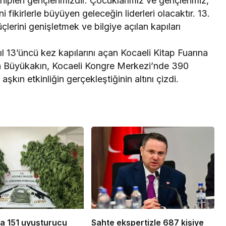
hipleri gençlerimizdir. Çocuklarımız ve gençlerimiz,
ikirlerle büyüyen geleceğin liderleri olacaktır. 13.
çlerini genişletmek ve bilgiye açılan kapıları
ıl 13’üncü kez kapılarını açan Kocaeli Kitap Fuarına
an Büyükakın, Kocaeli Kongre Merkezi’nde 390
aşkın etkinliğin gerçekleştiğinin altını çizdi.
da 151 uyuşturucu
Sahte ekspertizle 687 kişiye