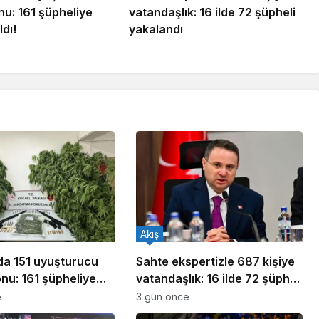
u: 161 şüpheliye
vatandaşlık: 16 ilde 72 şüpheli
ldı!
yakalandı
Akış
ada 151 uyuşturucu
Sahte ekspertizle 687 kişiye
nu: 161 şüpheliye
vatandaşlık: 16 ilde 72 şüpheli
ldı!
yakalandı
e
3 gün önce