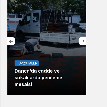
Sistem Modu
Sistem modunu seçin.
TOP20HABER
TOP1
Darıca’da cadde ve
KOT
sokaklarda yenileme
krit
mesaisi
ken