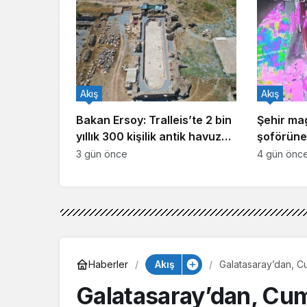
Akış
Akış
Bakan Ersoy: Tralleis’te 2 bin
Şehir ma
yıllık 300 kişilik antik havuz
şoförüne 
gün yüzüne çıkarıldı
3 gün önce
4 gün önc
Akış
Haberler
Galatasaray’dan, Cu
Galatasaray’dan, Cumh