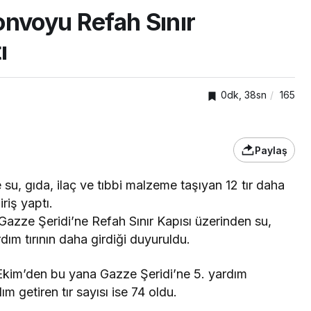
onvoyu Refah Sınır
ı
0dk, 38sn
165
Paylaş
e su, gıda, ilaç ve tıbbi malzeme taşıyan 12 tır daha
riş yaptı.
TOP20HABER
Tokgöz
 Gazze Şeridi’ne Refah Sınır Kapısı üzerinden su,
nda
Türkiye’nin en iyi simitleri
dım tırının daha girdiği duyuruldu.
edecek
listesi İzmitlileri kızdırdı
 7 Ekim’den bu yana Gazze Şeridi’ne 5. yardım
m getiren tır sayısı ise 74 oldu.