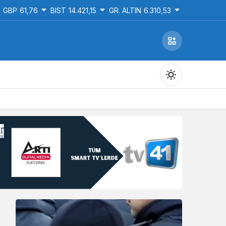
GBP
61,76
BIST
14.421,15
GR. ALTIN
6.310,53
Gündüz Modu
Gündüz modunu seçin.
Gece Modu
Gece modunu seçin.