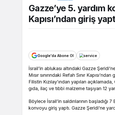
Gazze’ye 5. yardım k
Kapısı’ndan giriş yapt
Google'da Abone Ol
TOP20HABER
İsrail’in ablukası altındaki Gazze Şeridi’n
Mısır sınırındaki Refah Sınır Kapısı’ndan gi
Güreşçi Alperen 
Filistin Kızılay’ından yapılan açıklamada,
Akdeniz Oyunları’
gıda, ilaç ve tıbbi malzeme taşıyan 12 yar
Türkiye’yi temsil 
Böylece İsrail’in saldırılarının başladığı
konvoyu giriş yaptı. Gazze Şeridi’ne yardı