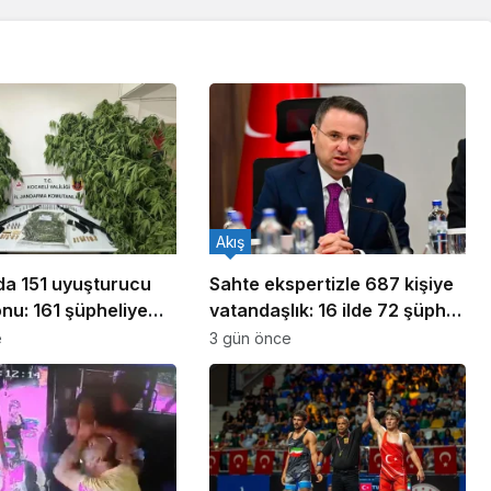
Akış
ada 151 uyuşturucu
Sahte ekspertizle 687 kişiye
nu: 161 şüpheliye
vatandaşlık: 16 ilde 72 şüpheli
ldı!
yakalandı
e
3 gün önce