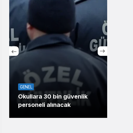
Sistem Modu
Sistem modunu seçin.
SPO
GENEL
Koca
Okullara 30 bin güvenlik
oyu
personeli alınacak
Gaz