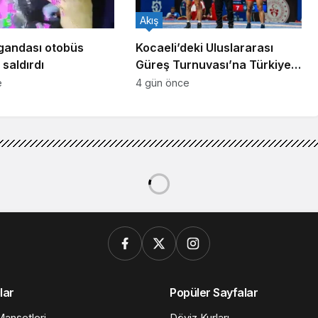
Akış
gandası otobüs
Kocaeli’deki Uluslararası
saldırdı
Güreş Turnuvası’na Türkiye
damgası
e
4 gün önce
lar
Popüler Sayfalar
anşetleri
Döviz Kurları