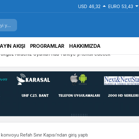
USD
46,32
EURO
53,43
AYIN AKIŞI
PROGRAMLAR
HAKKIMIZDA
mitleri listesi İzmitlileri kızdırdı
konvoyu Refah Sınır Kapısı’ndan giriş yaptı