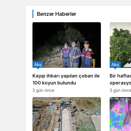
Benzer Haberler
Akış
Akış
Kayıp ihbarı yapılan çoban ile
Bir haft
100 koyun bulundu
operasyo
işlem yapı
3 gün önce
3 gün önc