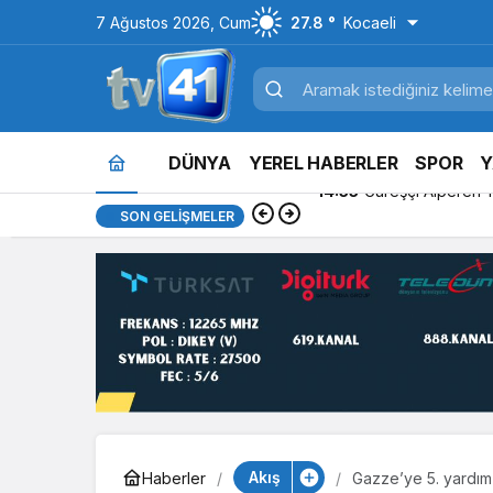
7 Ağustos 2026, Cum
27.8 °
Kocaeli
DÜNYA
YEREL HABERLER
SPOR
Y
14:53
Türkiye’nin en iyi si
SON GELIŞMELER
Akış
Haberler
Gazze’ye 5. yardım 