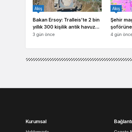
Akış
Akış
Bakan Ersoy: Tralleis’te 2 bin
Şehir ma
yıllık 300 kişilik antik havuz
şoförüne 
gün yüzüne çıkarıldı
3 gün önce
4 gün önc
Kurumsal
Bağlantı
Hakkımızda
Gazete M