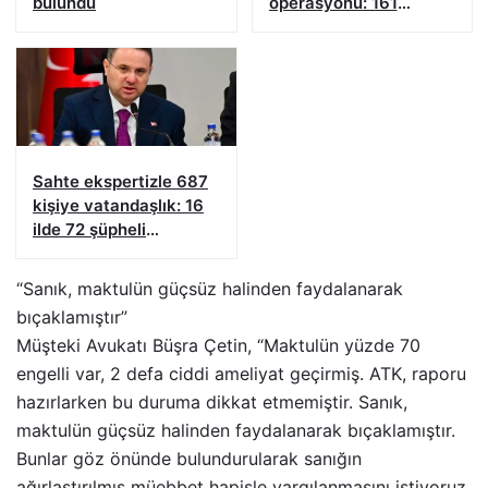
bulundu
operasyonu: 161
şüpheliye işlem yapıldı!
Sahte ekspertizle 687
kişiye vatandaşlık: 16
ilde 72 şüpheli
yakalandı
“Sanık, maktulün güçsüz halinden faydalanarak
bıçaklamıştır”
Müşteki Avukatı Büşra Çetin, “Maktulün yüzde 70
engelli var, 2 defa ciddi ameliyat geçirmiş. ATK, raporu
hazırlarken bu duruma dikkat etmemiştir. Sanık,
maktulün güçsüz halinden faydalanarak bıçaklamıştır.
Bunlar göz önünde bulundurularak sanığın
ağırlaştırılmış müebbet hapisle yargılanmasını istiyoruz.