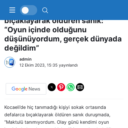
Hiç tanımadığı kişiyi
bıçaklayarak öldüren sanık:
“Oyun içinde olduğunu
düşünüyordum, gerçek dünyada
değildim”
admin
12 Ekim 2023, 15:35
yayınlandı
Kocaeli’de hiç tanımadığı kişiyi sokak ortasında
defalarca bıçaklayarak öldüren sanık duruşmada,
“Maktulü tanımıyordum. Olay günü kendimi oyun