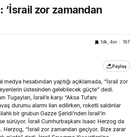
 ‘İsrail zor zamandan
1dk, 4sn
167
Paylaş
l medya hesabından yaptığı açıklamada, “İsrail zor
eyenlerin üstesinden gelebilecek güçte” dedi.
20HABER
GENEL
m Tugayları, İsrail’e karşı “Aksa Tufanı
kiye’nin en iyi simitleri
Okullara 30 bi
aş durumu alarmı ilan edilirken, roketli saldırılar
esi İzmitlileri kızdırdı
personeli alı
Silahlı bir grubun Gazze Şeridi’nden İsrail’in
se sürüyor. İsrail Cumhurbaşkanı Isaac Herzog da
 Herzog, “İsrail zor zamandan geçiyor. Bize zarar