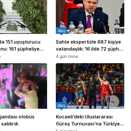
Akış
ada 151 uyuşturucu
Sahte ekspertizle 687 kişiye
nu: 161 şüpheliye
vatandaşlık: 16 ilde 72 şüpheli
ldı!
yakalandı
e
4 gün önce
Akış
gandası otobüs
Kocaeli’deki Uluslararası
saldırdı
Güreş Turnuvası’na Türkiye
damgası