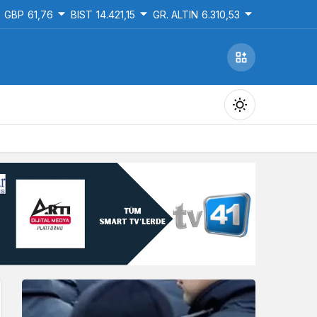
GBP
61,76
BIST
14.421,15
GR. ALTIN
6.310,53
Gündüz Modu
Gündüz modunu seçin.
Gece Modu
Gece modunu seçin.