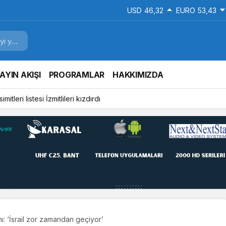
USD
46,32
EURO
53,43
AYIN AKIŞI
PROGRAMLAR
HAKKIMIZDA
mitleri listesi İzmitlileri kızdırdı
ı: ‘İsrail zor zamandan geçiyor’