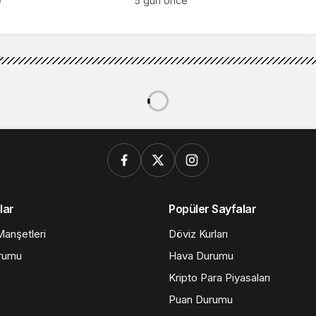
e
5 gün önce
tanyahu’dan ilk açıklama: “Savaştayız, kazanacağız”
nyahu’dan ilk açıklama:
ağız”
1dk, 18sn
255
Paylaş
as’ın başlattığı operasyondan sonra yaptığı ilk