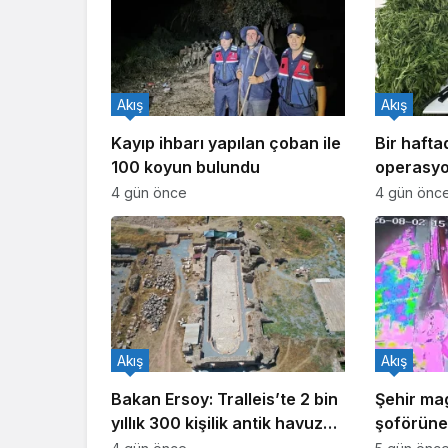
Akış
Akış
Kayıp ihbarı yapılan çoban ile
Bir haft
100 koyun bulundu
operasyo
işlem yapı
4 gün önce
4 gün önc
Akış
Akış
Bakan Ersoy: Tralleis’te 2 bin
Şehir ma
yıllık 300 kişilik antik havuz
şoförüne 
gün yüzüne çıkarıldı