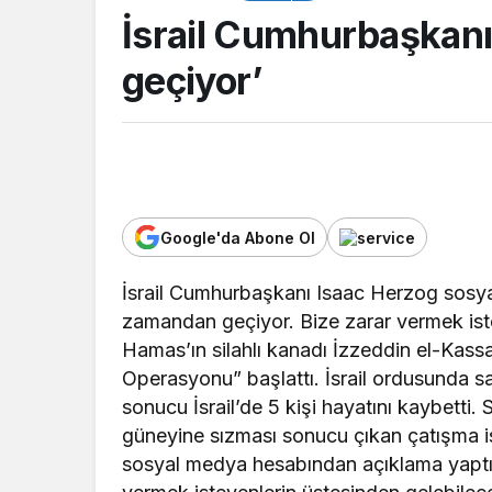
İsrail Cumhurbaşkanı:
geçiyor’
Google'da Abone Ol
TOP20HABER
İsrail Cumhurbaşkanı Isaac Herzog sosya
zamandan geçiyor. Bize zarar vermek ist
TOP
Güreşçi Alperen Tokgöz
Hamas’ın silahlı kanadı İzzeddin el-Kassa
Akdeniz Oyunları’nda
Tür
Operasyonu” başlattı. İsrail ordusunda sav
Türkiye’yi temsil edecek
list
sonucu İsrail’de 5 kişi hayatını kaybetti. 
güneyine sızması sonucu çıkan çatışma i
sosyal medya hesabından açıklama yaptı.