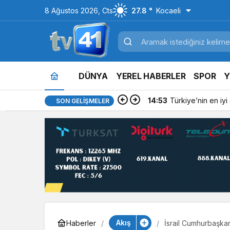
8 Ağustos 2026, Cts
27.8 °
Kocaeli
DÜNYA
YEREL HABERLER
SPOR
Y
14:53
Türkiye’nin en iyi si
SON GELIŞMELER
Akış
Haberler
İsrail Cumhurbaşkan