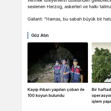
vermek isteyenlerin üstesinden gelebilec
seslenen Herzog, askerleri ve halkı talim
Gallant: “Hamas, bu sabah büyük bir hat
Göz Atın
Kayıp ihbarı yapılan çoban ile
Bir hafta
100 koyun bulundu
operasyon
işlem yapı