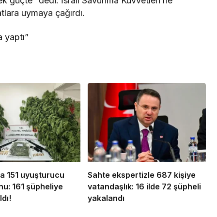
ek güçte” dedi. İsrail Savunma Kuvvetleri’ne
atlara uymaya çağırdı.
a yaptı”
da 151 uyuşturucu
Sahte ekspertizle 687 kişiye
u: 161 şüpheliye
vatandaşlık: 16 ilde 72 şüpheli
ldı!
yakalandı