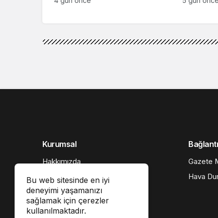
4 gün önce
5 gün önc
Akış
Haberler
İsrail Başbakanı Ne
İsrail Başbakanı Neta
“Savaştayız, kazanac
Bu web sitesinde en iyi
deneyimi yaşamanızı
Google'da Abone Ol
sağlamak için çerezler
kullanılmaktadır.
İsrail Başbakanı Binyamin Netanyahu, Ham