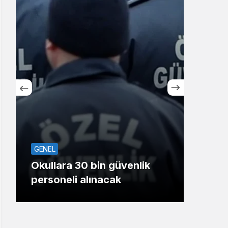
Sistem Modu
Sistem modunu seçin.
SPOR
Kocaelispor’un eski
n güvenlik
oyuncusu Serdar Dursun
nacak
Gaziantep FK’da