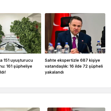
da 151 uyuşturucu
Sahte ekspertizle 687 kişiye
u: 161 şüpheliye
vatandaşlık: 16 ilde 72 şüpheli
ldı!
yakalandı