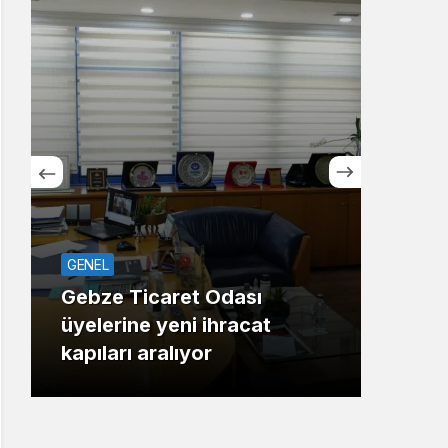
Sistem Modu
Sistem modunu seçin.
GENEL
ASAY
Gebze Ticaret Odası
üyelerine yeni ihracat
Maha
kapıları aralıyor
Gaz 