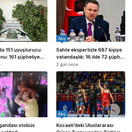
Akış
ada 151 uyuşturucu
Sahte ekspertizle 687 kişiye
nu: 161 şüpheliye
vatandaşlık: 16 ilde 72 şüpheli
ldı!
yakalandı
e
2 gün önce
Akış
gandası otobüs
Kocaeli’deki Uluslararası