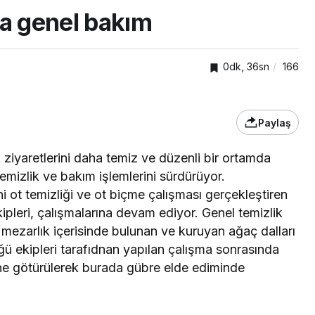
ra genel bakım
0dk, 36sn
166
Paylaş
 ziyaretlerini daha temiz ve düzenli bir ortamda
temizlik ve bakım işlemlerini sürdürüyor.
TOP20HABER
nden
ni ot temizliği ve ot biçme çalışması gerçekleştiren
önelik
Kartepe’de kuşaklar
ipleri, çalışmalarına devam ediyor. Genel temizlik
kümlü
buluştu, tecrübeler
 mezarlık içerisinde bulunan ve kuruyan ağaç dalları
paylaşıldı
ü ekipleri tarafıdnan yapılan çalışma sonrasında
ne götürülerek burada gübre elde ediminde