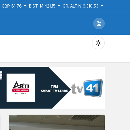
GBP
61,76
BIST
14.421,15
GR. ALTIN
6.310,53
Gündüz Modu
Gündüz modunu seçin.
Gece Modu
Gece modunu seçin.