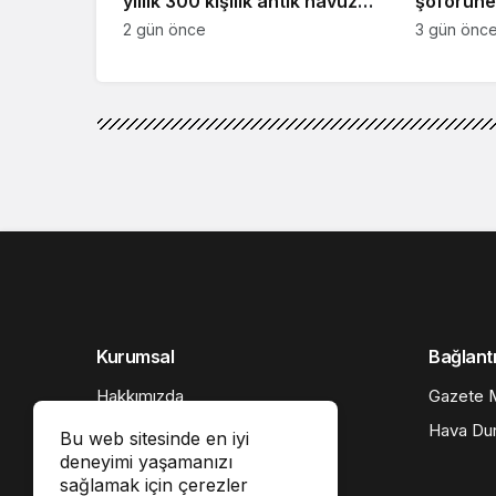
yıllık 300 kişilik antik havuz
şoförüne 
gün yüzüne çıkarıldı
2 gün önce
3 gün önc
Kurumsal
Bağlantı
Hakkımızda
Gazete M
İletişim
Hava Du
Bu web sitesinde en iyi
deneyimi yaşamanızı
Künye
sağlamak için çerezler