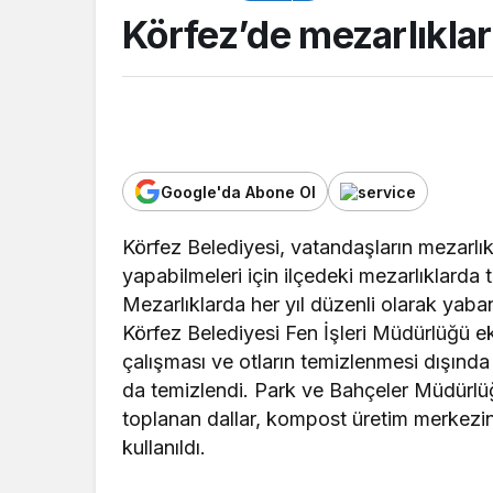
Körfez’de mezarlıkla
Google'da Abone Ol
Körfez Belediyesi, vatandaşların mezarlık
ASAYİŞ
yapabilmeleri için ilçedeki mezarlıklarda 
Kocaeli Emniyeti’
Mezarlıklarda her yıl düzenli olarak yaba
aranan şahıslara y
Körfez Belediyesi Fen İşleri Müdürlüğü ek
operasyon: İki hü
çalışması ve otların temizlenmesi dışında
yakalandı
da temizlendi. Park ve Bahçeler Müdürlüğ
toplanan dallar, kompost üretim merkezi
kullanıldı.