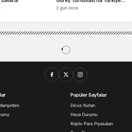
saldırdı
Güreş Turnuvası’na Türkiye
damgası
e
3 gün önce
lar
Popüler Sayfalar
anşetleri
Döviz Kurları
rumu
Hava Durumu
Kripto Para Piyasaları