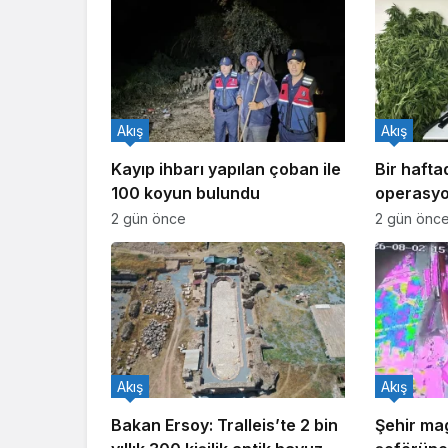
Akış
Akış
Kayıp ihbarı yapılan çoban ile
Bir haft
100 koyun bulundu
operasyo
işlem yapı
2 gün önce
2 gün önc
Akış
Akış
Bakan Ersoy: Tralleis’te 2 bin
Şehir ma