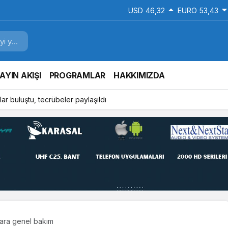
USD
46,32
EURO
53,43
AYIN AKIŞI
PROGRAMLAR
HAKKIMIZDA
ar buluştu, tecrübeler paylaşıldı
lara genel bakım