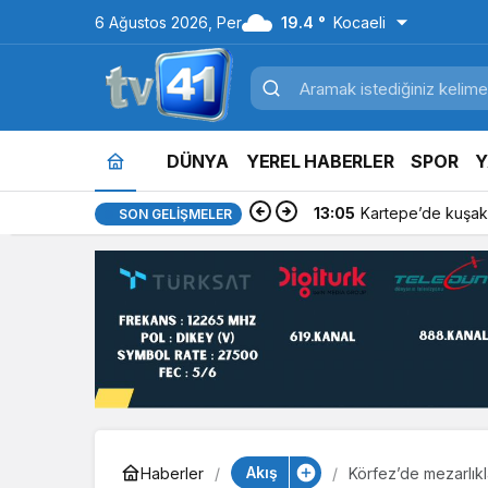
6 Ağustos 2026, Per
19.4 °
Kocaeli
DÜNYA
YEREL HABERLER
SPOR
Y
13:05
Kartepe’de kuşakl
SON GELIŞMELER
Akış
Haberler
Körfez’de mezarlık