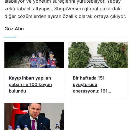
alabiliyor ve yönetim süreçlerini yürütebiliyor. Yapay
zekâ tabanlı altyapısı, ShopiVerse’ü global pazardaki
diğer çözümlerden ayıran özellik olarak ortaya çıkıyor.
Göz Atın
Kayıp ihbarı yapılan
Bir haftada 151
çoban ile 100 koyun
uyuşturucu
bulundu
operasyonu: 161
şüpheliye işlem yapıldı!