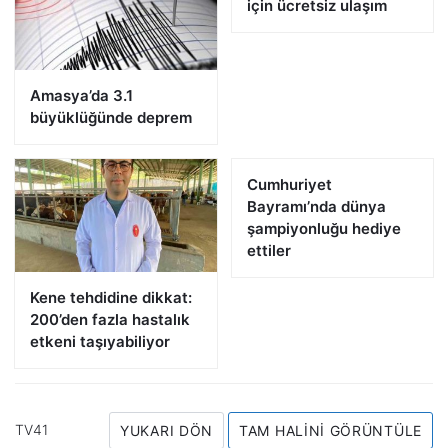
için ücretsiz ulaşım
Amasya’da 3.1
büyüklüğünde deprem
Cumhuriyet
Bayramı’nda dünya
şampiyonluğu hediye
ettiler
Kene tehdidine dikkat:
200’den fazla hastalık
etkeni taşıyabiliyor
TV41
YUKARI DÖN
TAM HALINI GÖRÜNTÜLE