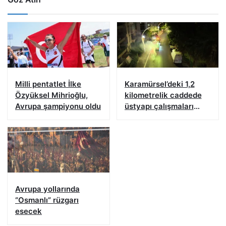
Milli pentatlet İlke
Karamürsel’deki 1,2
Özyüksel Mihrioğlu,
kilometrelik caddede
Avrupa şampiyonu oldu
üstyapı çalışmaları
tamamlandı
Avrupa yollarında
“Osmanlı” rüzgarı
esecek