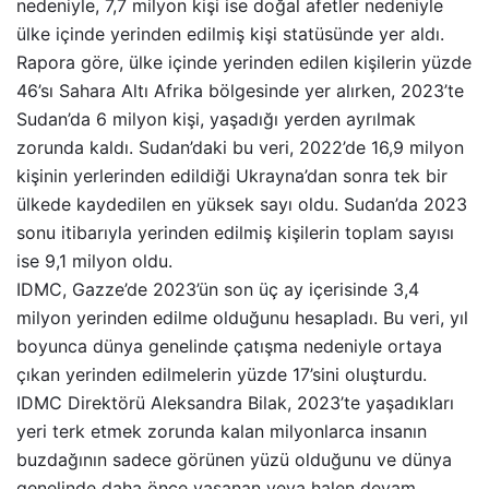
nedeniyle, 7,7 milyon kişi ise doğal afetler nedeniyle
ülke içinde yerinden edilmiş kişi statüsünde yer aldı.
Rapora göre, ülke içinde yerinden edilen kişilerin yüzde
46’sı Sahara Altı Afrika bölgesinde yer alırken, 2023’te
Sudan’da 6 milyon kişi, yaşadığı yerden ayrılmak
zorunda kaldı. Sudan’daki bu veri, 2022’de 16,9 milyon
kişinin yerlerinden edildiği Ukrayna’dan sonra tek bir
ülkede kaydedilen en yüksek sayı oldu. Sudan’da 2023
sonu itibarıyla yerinden edilmiş kişilerin toplam sayısı
ise 9,1 milyon oldu.
IDMC, Gazze’de 2023’ün son üç ay içerisinde 3,4
milyon yerinden edilme olduğunu hesapladı. Bu veri, yıl
boyunca dünya genelinde çatışma nedeniyle ortaya
çıkan yerinden edilmelerin yüzde 17’sini oluşturdu.
IDMC Direktörü Aleksandra Bilak, 2023’te yaşadıkları
yeri terk etmek zorunda kalan milyonlarca insanın
buzdağının sadece görünen yüzü olduğunu ve dünya
genelinde daha önce yaşanan veya halen devam