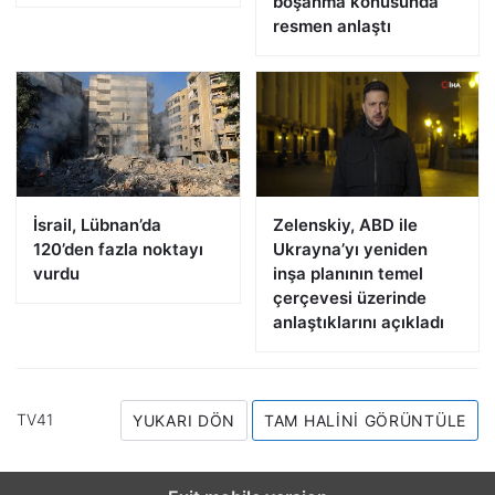
boşanma konusunda
resmen anlaştı
İsrail, Lübnan’da
Zelenskiy, ABD ile
120’den fazla noktayı
Ukrayna’yı yeniden
vurdu
inşa planının temel
çerçevesi üzerinde
anlaştıklarını açıkladı
TV41
YUKARI DÖN
TAM HALINI GÖRÜNTÜLE