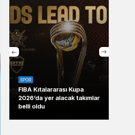
Sistem Modu
Sistem modunu seçin.
SPOR
SİYA
FIBA Kıtalararası Kupa
Bak
2026’da yer alacak takımlar
yıld
belli oldu
696’