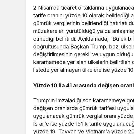
2 Nisan’da ticaret ortaklarına uygulanac
tarife oranını yüzde 10 olarak belirlediği a
gümrük vergilerinin belirlendiği hatırlatı
müzakereleri yürütüldüğü ya da anlaşmaya
etmediği belirtildi. Açıklamada, “Bu ek bilg
doğrultusunda Başkan Trump, bazı ülkeler 
değiştirilmesinin gerekli ve uygun olduğu
kararnamede yer alan ülkelerin belirtilen 
listede yer almayan ülkelere ise yüzde 10’l
Yüzde 10 ila 41 arasında değişen oran
Trump’ın imzaladığı son kararnameye gör
değişen oranlarda gümrük tarifesi uygulan
uygulanacak gümrük vergisi oranı yüzde 
İsrail’e ise yüzde 15’lik tarife uygulanac
yüzde 19, Tayvan ve Vietnam’a yüzde 20