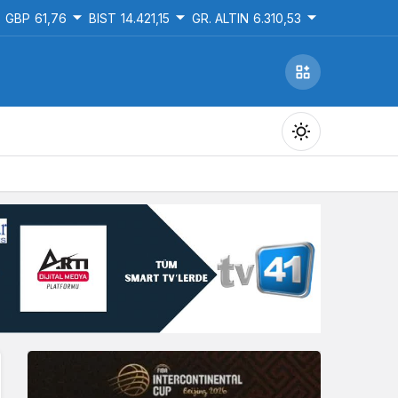
GBP
61,76
BIST
14.421,15
GR. ALTIN
6.310,53
Gündüz Modu
Gündüz modunu seçin.
Gece Modu
Gece modunu seçin.