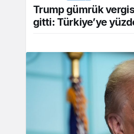
Trump gümrük vergisi
gitti: Türkiye’ye yüzd
Akış
Çalıların arasına s
balıkçıl kuşun imd
itfaiye yetişti