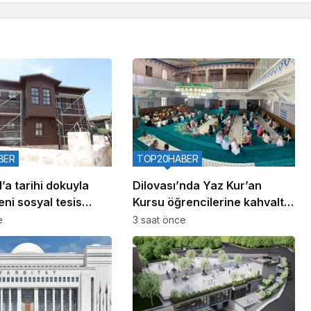
BER
TOP20HABER
’a tarihi dokuyla
Dilovası’nda Yaz Kur’an
ni sosyal tesis
Kursu öğrencilerine kahvaltı
buluşması
e
3 saat önce