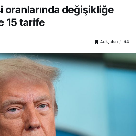
 oranlarında değişikliğe
e 15 tarife
4dk, 4sn
94
SPOR
ıkışan
adına
Gökhan Değirmenci
yeniden Kayserispor’da