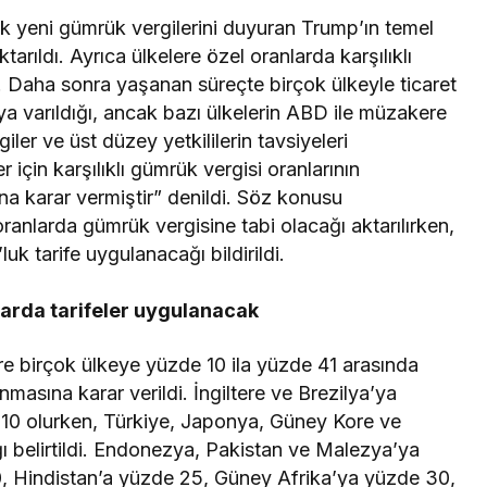
ak yeni gümrük vergilerini duyuran Trump’ın temel
ktarıldı. Ayrıca ülkelere özel oranlarda karşılıklı
ldı. Daha sonra yaşanan süreçte birçok ülkeyle ticaret
 varıldığı, ancak bazı ülkelerin ABD ile müzakere
iler ve üst düzey yetkililerin tavsiyeleri
için karşılıklı gümrük vergisi oranlarının
na karar vermiştir” denildi. Söz konusu
oranlarda gümrük vergisine tabi olacağı aktarılırken,
uk tarife uygulanacağı bildirildi.
larda tarifeler uygulanacak
e birçok ülkeye yüzde 10 ila yüzde 41 arasında
masına karar verildi. İngiltere ve Brezilya’ya
10 olurken, Türkiye, Japonya, Güney Kore ve
ağı belirtildi. Endonezya, Pakistan ve Malezya’ya
, Hindistan’a yüzde 25, Güney Afrika’ya yüzde 30,