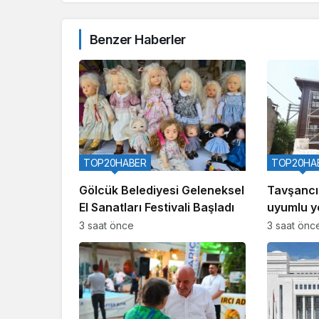
Benzer Haberler
TOP20HABER
TOP20HA
Gölcük Belediyesi Geleneksel
Tavşancıl
El Sanatları Festivali Başladı
uyumlu ye
geliyor
3 saat önce
3 saat önc