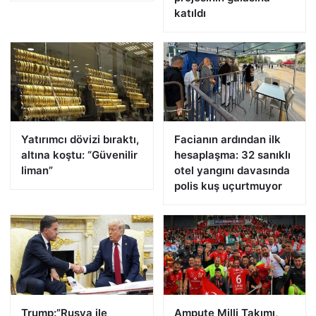
katıldı
Yatırımcı dövizi bıraktı,
Facianın ardından ilk
altına koştu: “Güvenilir
hesaplaşma: 32 sanıklı
liman”
otel yangını davasında
polis kuş uçurtmuyor
Trump:”Rusya ile
Ampute Milli Takımı,