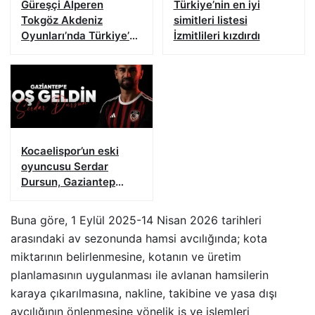
Güreşçi Alperen
Türkiye’nin en iyi
Tokgöz Akdeniz
simitleri listesi
Oyunları’nda Türkiye’yi
İzmitlileri kızdırdı
temsil edecek
Kocaelispor’un eski
oyuncusu Serdar
Dursun, Gaziantep
FK’da
Buna göre, 1 Eylül 2025-14 Nisan 2026 tarihleri
arasındaki av sezonunda hamsi avcılığında; kota
miktarının belirlenmesine, kotanın ve üretim
planlamasının uygulanması ile avlanan hamsilerin
karaya çıkarılmasına, nakline, takibine ve yasa dışı
avcılığının önlenmesine yönelik iş ve işlemleri