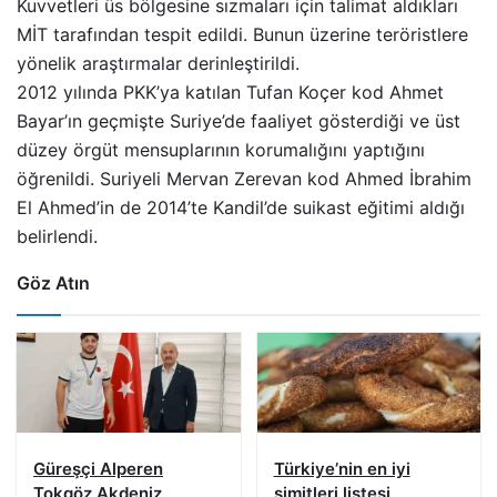
Kuvvetleri üs bölgesine sızmaları için talimat aldıkları
MİT tarafından tespit edildi. Bunun üzerine teröristlere
yönelik araştırmalar derinleştirildi.
2012 yılında PKK’ya katılan Tufan Koçer kod Ahmet
Bayar’ın geçmişte Suriye’de faaliyet gösterdiği ve üst
düzey örgüt mensuplarının korumalığını yaptığını
öğrenildi. Suriyeli Mervan Zerevan kod Ahmed İbrahim
El Ahmed’in de 2014’te Kandil’de suikast eğitimi aldığı
belirlendi.
Göz Atın
Güreşçi Alperen
Türkiye’nin en iyi
Tokgöz Akdeniz
simitleri listesi