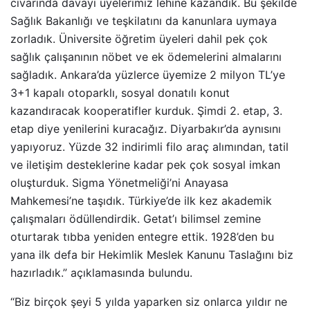
civarında davayı üyelerimiz lehine kazandık. Bu şekilde
Sağlık Bakanlığı ve teşkilatını da kanunlara uymaya
zorladık. Üniversite öğretim üyeleri dahil pek çok
sağlık çalışanının nöbet ve ek ödemelerini almalarını
sağladık. Ankara’da yüzlerce üyemize 2 milyon TL’ye
3+1 kapalı otoparklı, sosyal donatılı konut
kazandıracak kooperatifler kurduk. Şimdi 2. etap, 3.
etap diye yenilerini kuracağız. Diyarbakır’da aynısını
yapıyoruz. Yüzde 32 indirimli filo araç alımından, tatil
ve iletişim desteklerine kadar pek çok sosyal imkan
oluşturduk. Sigma Yönetmeliği’ni Anayasa
Mahkemesi’ne taşıdık. Türkiye’de ilk kez akademik
çalışmaları ödüllendirdik. Getat’ı bilimsel zemine
oturtarak tıbba yeniden entegre ettik. 1928’den bu
yana ilk defa bir Hekimlik Meslek Kanunu Taslağını biz
hazırladık.” açıklamasında bulundu.
“Biz birçok şeyi 5 yılda yaparken siz onlarca yıldır ne