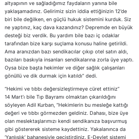
altyapının ve sağladığımız faydaların yanına bile
yaklaşamadınız. Gelirimiz sizin iddia ettiğinizin 12’de
biri bile değilken, en güçlü hukuk sistemini kurduk. Siz
ne yaptınız, kaç dava kazandınız? Depremde en büyük
desteği biz verdik. Bu yardım bile bazı iç odaklar
tarafından bize karşı suçlama konusu haline getirildi.
Ama aranızdan bazı sendikacılar çıkıp otel satın aldı,
bazıları baskıyla insanları sendikalarına zorla üye yaptı.
Oysa bize başta hekimler ve diğer sağlık çalışanları
gönüllü ve dik durmak için katıldı” dedi.
“Hekimi ve tıbbı değersizleştirmeye cüret ettiniz”
14 Mart’ı bile Tıp Bayramı olmaktan çıkarıldığını
söyleyen Adil Kurban, “Hekimlerin bu mesleğe kattığı
değeri ve tıbbı görmezden geldiniz. Dahası, bize üye
olan meslektaşlarımızı kendi sendikanıza başvurmuş
gibi göstererek sisteme kaydettiniz. Yakalanınca da
‘Yanlışlık’ bahanesiyle geçiştirdiniz. E-Devlet sistemi