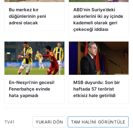
Bu merkez kır
ABD’nin Suriye’deki
düğünlerinin yeni
askerlerini iki ay içinde
adresi olacak
kademeli olarak geri
çekeceği iddiası
En-Nesyri’nin gecesi!
MSB duyurdu: Son bir
Fenerbahçe evinde
haftada 57 terörist
hata yapmadı
etkisiz hale getirildi
TV41
YUKARI DÖN
TAM HALINI GÖRÜNTÜLE