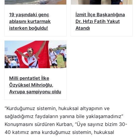
19 yaşındaki genç
İzmit İlçe Başkanlığına
ablasını kurtarmak
Dr. Hıfzı Fatih Yakut
isterken boğuldu!
Atandı
Milli pentatlet İlke
Özyüksel Mihrioğlu,
Avrupa şampiyonu oldu
“Kurduğumuz sistemin, hukuksal altyapının ve
sağladığımız faydaların yanına bile yaklaşamadınız”
Konuşmasını sürdüren Kurban, “Üye sayınız bizim 30-
40 katımız ama kurduğumuz sistemin, hukuksal