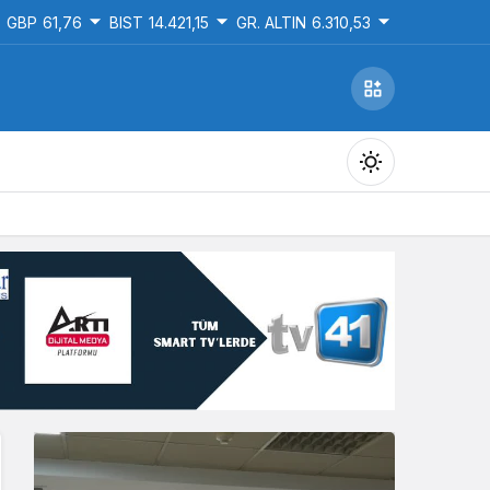
GBP
61,76
BIST
14.421,15
GR. ALTIN
6.310,53
Gündüz Modu
Gündüz modunu seçin.
Gece Modu
Gece modunu seçin.