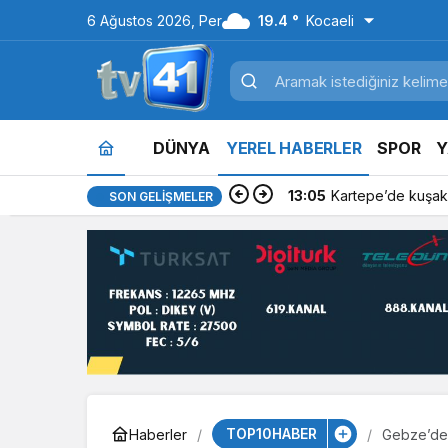
6 Ağustos 2026, Per
19.4 °
Kocaeli
DÜNYA
YEREL HABERLER
SPOR
Y
13:05
Kartepe’de kuşakl
SON GELIŞMELER
TOP10HABER
Haberler
Gebze’de 