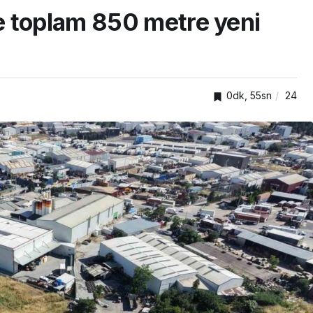
e toplam 850 metre yeni
0dk, 55sn
24
TOP20HABER
GENEL
Kartepe’de kuşaklar
Gebze Ti
buluştu, tecrübeler
üyelerine
paylaşıldı
kapıları a