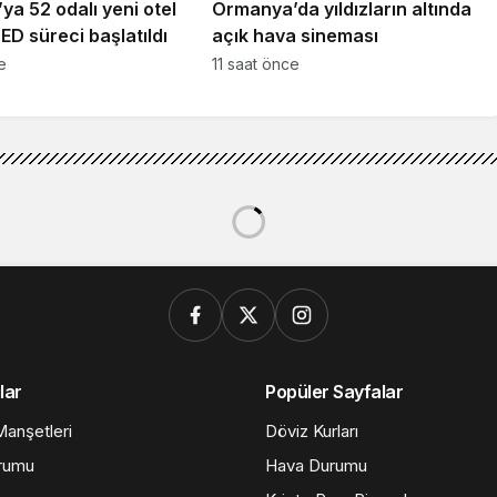
ya 52 odalı yeni otel
Ormanya’da yıldızların altında
ÇED süreci başlatıldı
açık hava sineması
e
11 saat önce
lar
Popüler Sayfalar
anşetleri
Döviz Kurları
rumu
Hava Durumu