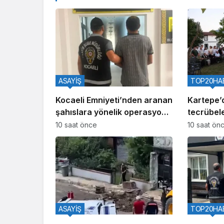
ASAYİŞ
TOP20HA
Kocaeli Emniyeti’nden aranan
Kartepe’
şahıslara yönelik operasyon:
tecrübele
İki hükümlü yakalandı
10 saat önce
10 saat ön
ASAYİŞ
TOP20HA