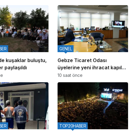
BER
GENEL
de kuşaklar buluştu,
Gebze Ticaret Odası
r paylaşıldı
üyelerine yeni ihracat kapıları
aralıyor
ce
10 saat önce
BER
TOP20HABER