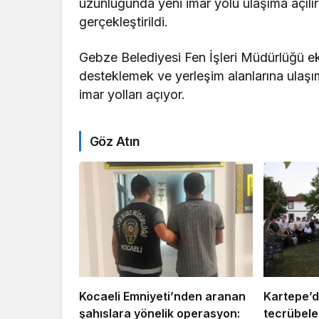
uzunluğunda yeni imar yolu ulaşıma açılır
gerçekleştirildi.
Gebze Belediyesi Fen İşleri Müdürlüğü eki
desteklemek ve yerleşim alanlarına ulaşım
imar yolları açıyor.
Göz Atın
Kocaeli Emniyeti’nden aranan
Kartepe’d
şahıslara yönelik operasyon:
tecrübeler