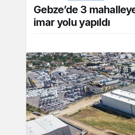
Gebze’de 3 mahalley
imar yolu yapıldı
ASAYİŞ
Kocaeli Emniyeti’nden
aranan şahıslara yönelik
operasyon: İki hükümlü
yakalandı