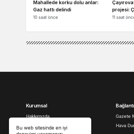
Mahallede korku dolu anlar:
Çayırova’
Gaz hattı delindi
projesi: 
10 saat önce
11 saat önc
Kurumsal
Bağlantı
Hakkımızda
Gazete M
İletişim
Hava Du
Bu web sitesinde en iyi