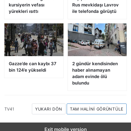
kursiyerin vefası
Rus mevkidaşı Lavrov
yürekleri ısıttı
ile telefonda görüştü
Gazze’de can kaybı 37
2 gündür kendisinden
bin 124’e yükseldi
haber alınamayan
adam evinde ölü
bulundu
TV41
YUKARI DÖN
TAM HALINI GÖRÜNTÜLE
Exit mobile version