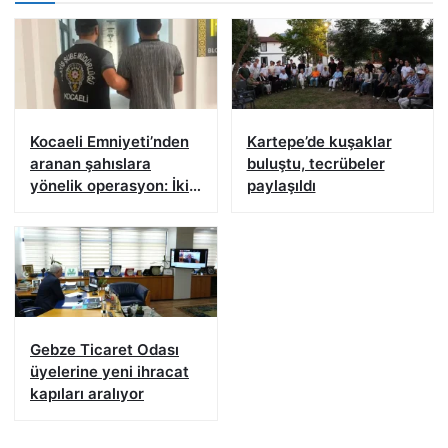
Kocaeli Emniyeti’nden
Kartepe’de kuşaklar
aranan şahıslara
buluştu, tecrübeler
yönelik operasyon: İki
paylaşıldı
hükümlü yakalandı
Gebze Ticaret Odası
üyelerine yeni ihracat
kapıları aralıyor