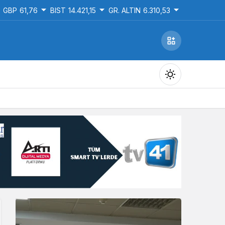
GBP
61,76
BIST
14.421,15
GR. ALTIN
6.310,53
Gündüz Modu
Gündüz modunu seçin.
Gece Modu
Gece modunu seçin.