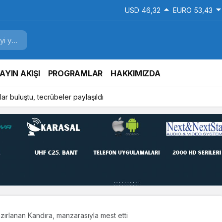
USD
46,32
EURO
53,43
AYIN AKIŞI
PROGRAMLAR
HAKKIMIZDA
ar buluştu, tecrübeler paylaşıldı
ırlanan Kandıra, manzarasıyla mest etti