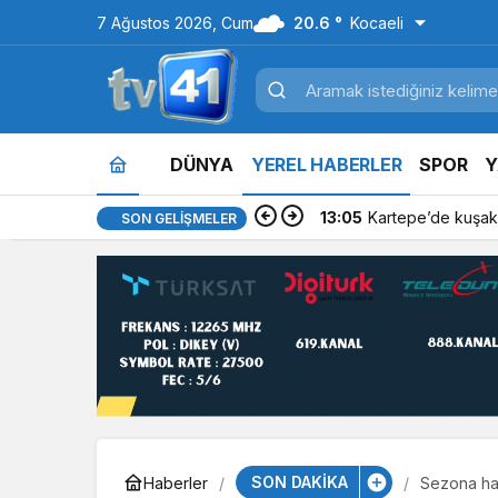
7 Ağustos 2026, Cum
20.6 °
Kocaeli
DÜNYA
YEREL HABERLER
SPOR
Y
13:05
Kartepe’de kuşakl
SON GELIŞMELER
SON DAKİKA
Haberler
Sezona haz