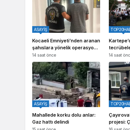
ASAYİŞ
TOP20HA
Kocaeli Emniyeti’nden aranan
Kartepe’
şahıslara yönelik operasyon:
tecrübele
İki hükümlü yakalandı
14 saat önce
14 saat ön
ASAYİŞ
TOP20HA
Mahallede korku dolu anlar:
Çayırova’
Gaz hattı delindi
projesi: 
15 saat önce
16 saat ön