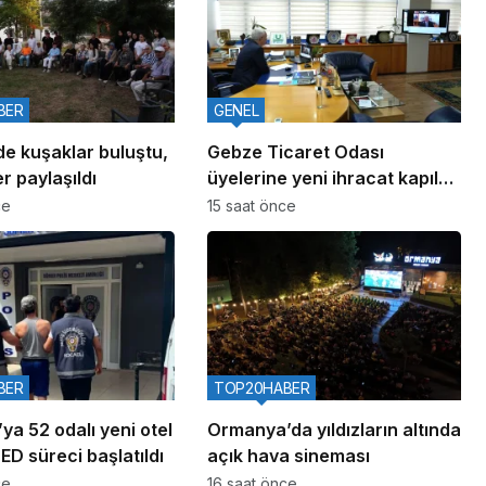
BER
GENEL
de kuşaklar buluştu,
Gebze Ticaret Odası
r paylaşıldı
üyelerine yeni ihracat kapıları
aralıyor
ce
15 saat önce
BER
TOP20HABER
ya 52 odalı yeni otel
Ormanya’da yıldızların altında
ÇED süreci başlatıldı
açık hava sineması
ce
16 saat önce