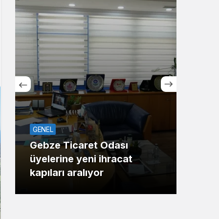
Sistem Modu
Sistem modunu seçin.
GENEL
ASAY
Gebze Ticaret Odası
üyelerine yeni ihracat
Maha
kapıları aralıyor
Gaz 