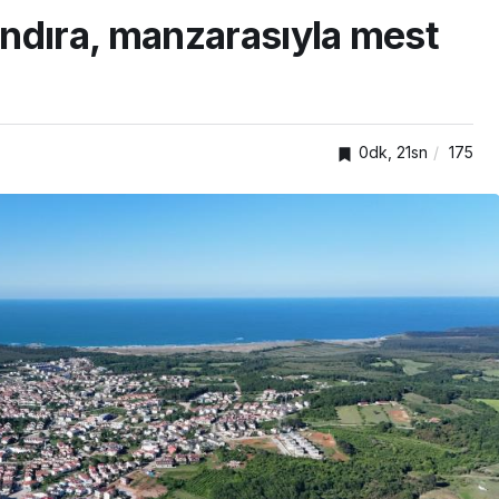
ndıra, manzarasıyla mest
0dk, 21sn
175
TOP20HABER
nden
önelik
Kartepe’de kuşaklar
kümlü
buluştu, tecrübeler
paylaşıldı