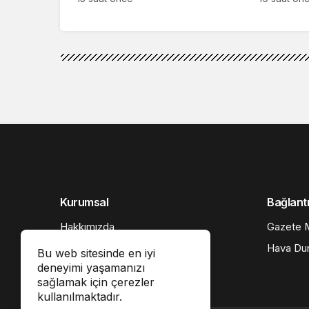
Kurumsal
Bağlantı
Hakkımızda
Gazete M
İletişim
Hava Du
Bu web sitesinde en iyi
deneyimi yaşamanızı
Künye
sağlamak için çerezler
Gizlilik politikası
kullanılmaktadır.