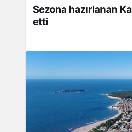
Sezona hazırlanan Ka
etti
ASAYİŞ
Kocaeli Emniyeti’
aranan şahıslara y
operasyon: İki hü
yakalandı