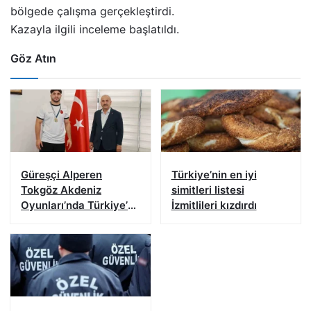
bölgede çalışma gerçekleştirdi.
Kazayla ilgili inceleme başlatıldı.
Göz Atın
Güreşçi Alperen
Türkiye’nin en iyi
Tokgöz Akdeniz
simitleri listesi
Oyunları’nda Türkiye’yi
İzmitlileri kızdırdı
temsil edecek