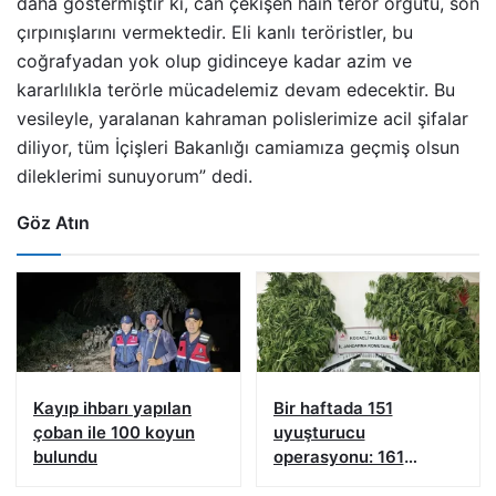
daha göstermiştir ki, can çekişen hain terör örgütü, son
çırpınışlarını vermektedir. Eli kanlı teröristler, bu
coğrafyadan yok olup gidinceye kadar azim ve
kararlılıkla terörle mücadelemiz devam edecektir. Bu
vesileyle, yaralanan kahraman polislerimize acil şifalar
diliyor, tüm İçişleri Bakanlığı camiamıza geçmiş olsun
dileklerimi sunuyorum” dedi.
Göz Atın
Kayıp ihbarı yapılan
Bir haftada 151
çoban ile 100 koyun
uyuşturucu
bulundu
operasyonu: 161
şüpheliye işlem yapıldı!