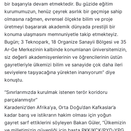
bir başarıyla devam etmektedir. Bu güzide eğitim
kurumumuzun, henüz çeyrek asırlık bir geçmişe sahip
olmasına rağmen, evrensel ölçekte bilim ve proje
üretmeyi başararak akademik dünyada prestijli bir
konuma ulaşmasını memnuniyetle takip etmekteyiz.
Bugün; 3 Teknopark, 18 Organize Sanayii Bölgesi ve 35
Ar-Ge Merkezinin kalbinde konumlanan üniversitemizin,
siz değerli akademisyenlerinin ve öğrencilerinin üstün
gayretleriyle ülkemizi bilim ve sanayide çok daha ileri
seviyelere taşıyacağına yürekten inanıyorum” diye
konuştu.
“Sınırlarımızda kurulmak istenen terör koridoru
parçalanmıştır”
Karadeniz’den Afrika’ya, Orta Doğu’dan Kafkaslar’a
kadar barış ve istikrarın hakim olması için yoğun
gayret sarf ettiklerini söyleyen Bakan Güler, “Ülkemizin
ve milletimizin güvenliği için başta PKK/KCK/PYD-YPG,