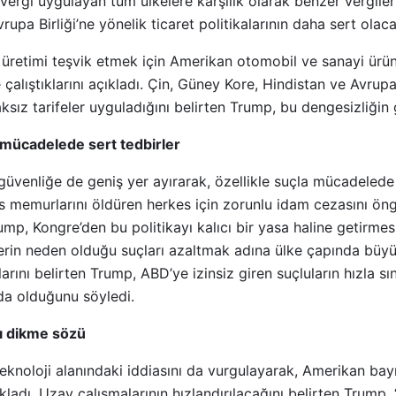
 vergi uygulayan tüm ülkelere karşılık olarak benzer vergile
rupa Birliği’ne yönelik ticaret politikalarının daha sert olacağ
 üretimi teşvik etmek için Amerikan otomobil ve sanayi ürün
 çalıştıklarını açıkladı. Çin, Güney Kore, Hindistan ve Avrup
haksız tarifeler uyguladığını belirten Trump, bu dengesizliğin 
 mücadelede sert tedbirler
üvenliğe de geniş yer ayırarak, özellikle suçla mücadelede 
is memurlarını öldüren herkes için zorunlu idam cezasını ö
mp, Kongre’den bu politikayı kalıcı bir yasa haline getirmesin
rin neden olduğu suçları azaltmak adına ülke çapında büyük 
rını belirten Trump, ABD’ye izinsiz giren suçluların hızla sını
da olduğunu söyledi.
ı dikme sözü
eknoloji alanındaki iddiasını da vurgulayarak, Amerikan bay
kladı. Uzay çalışmalarının hızlandırılacağını belirten Trump