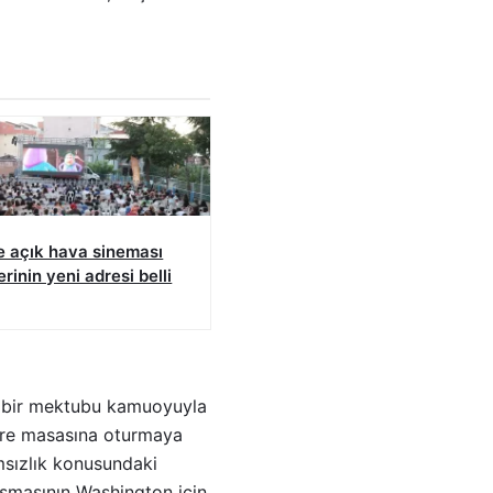
e açık hava sineması
erinin yeni adresi belli
i bir mektubu kamuoyuyla
kere masasına oturmaya
msızlık konusundaki
laşmasının Washington için