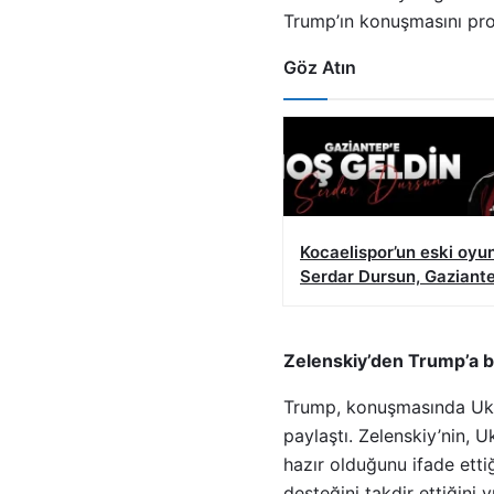
Trump’ın konuşmasını prot
Göz Atın
Kocaelispor’un eski oyu
Serdar Dursun, Gaziant
Zelenskiy’den Trump’a ba
Trump, konuşmasında Ukr
paylaştı. Zelenskiy’nin, 
hazır olduğunu ifade ett
desteğini takdir ettiğini