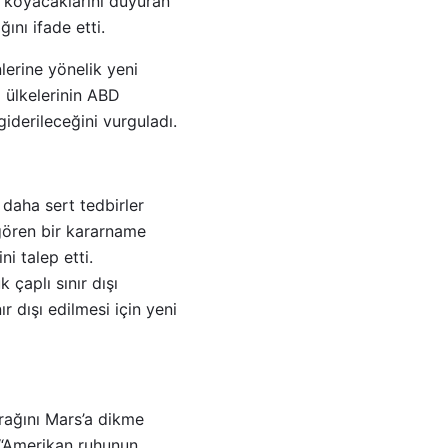
r koyacaklarını duyuran
ını ifade etti.
lerine yönelik yeni
a ülkelerinin ABD
giderileceğini vurguladı.
daha sert tedbirler
ngören bir kararname
i talep etti.
çaplı sınır dışı
r dışı edilmesi için yeni
rağını Mars’a dikme
, “Amerikan ruhunun