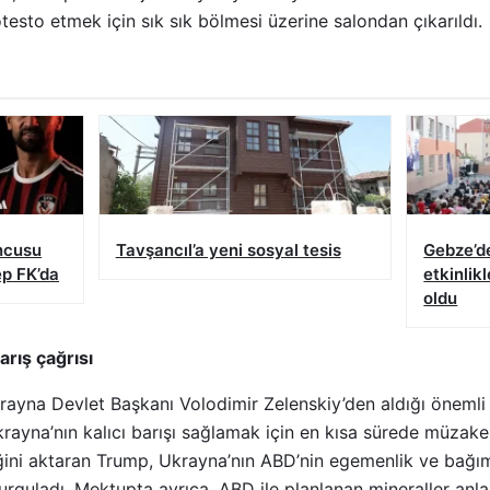
esto etmek için sık sık bölmesi üzerine salondan çıkarıldı.
ncusu
Tavşancıl’a yeni sosyal tesis
Gebze’d
ep FK’da
etkinlikl
oldu
rış çağrısı
ayna Devlet Başkanı Volodimir Zelenskiy’den aldığı öneml
Ukrayna’nın kalıcı barışı sağlamak için en kısa sürede müza
iğini aktaran Trump, Ukrayna’nın ABD’nin egemenlik ve bağı
 vurguladı. Mektupta ayrıca, ABD ile planlanan mineraller an