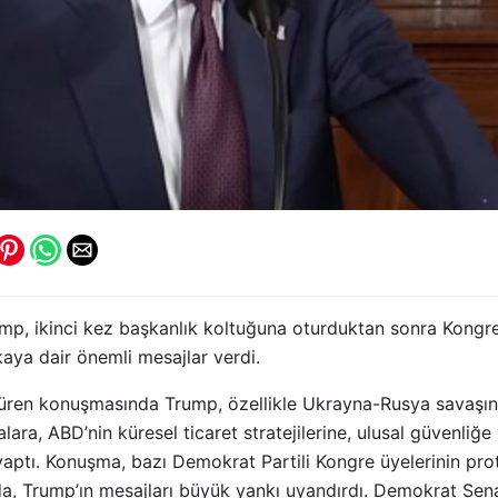
, ikinci kez başkanlık koltuğuna oturduktan sonra Kongre’d
ikaya dair önemli mesajlar verdi.
süren konuşmasında Trump, özellikle Ukrayna-Rusya savaşının
lara, ABD’nin küresel ticaret stratejilerine, ulusal güvenl
yaptı. Konuşma, bazı Demokrat Partili Kongre üyelerinin pr
a, Trump’ın mesajları büyük yankı uyandırdı. Demokrat Sen