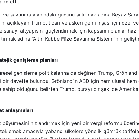
ade etti.
yi ve savunma alanındaki gücünü artırmak adına Beyaz Sara
nı açıklayan Trump, ticari ve askeri gemi inşası için özel ve
e sanayi altyapısını güçlendirmek için kapsamlı planlar hazı
rtırmak adına “Altın Kubbe Füze Savunma Sistemi”nin geliştiri
tejik genişleme planları
esel genişleme politikalarına da değinen Trump, Grönland
 bir davette bulundu. Grönland’ın ABD için hem ulusal hem 
me sahip olduğunu belirten Trump, burayı bir şekilde Amerik
ret anlaşmaları
üyümesini hızlandırmak için yeni bir vergi reformu üzerinde
teklemek amacıyla yabancı ülkelere yönelik gümrük tarifelerin