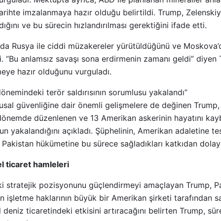
arihte imzalanmaya hazır olduğu belirtildi. Trump, Zelenski
dığını ve bu sürecin hızlandırılması gerektiğini ifade etti.
a Rusya ile ciddi müzakereler yürütüldüğünü ve Moskova’d
irtti. “Bu anlamsız savaşı sona erdirmenin zamanı geldi” diye
tmeye hazır olduğunu vurguladı.
önemindeki terör saldırısının sorumlusu yakalandı”
sal güvenliğine dair önemli gelişmelere de değinen Trump,
 dönemde düzenlenen ve 13 Amerikan askerinin hayatını ka
un yakalandığını açıkladı. Şüphelinin, Amerikan adaletine t
Pakistan hükümetine bu sürece sağladıkları katkıdan dolayı
 ticaret hamleleri
eki stratejik pozisyonunu güçlendirmeyi amaçlayan Trump, Pa
n işletme haklarının büyük bir Amerikan şirketi tarafından sa
deniz ticaretindeki etkisini artıracağını belirten Trump, sür