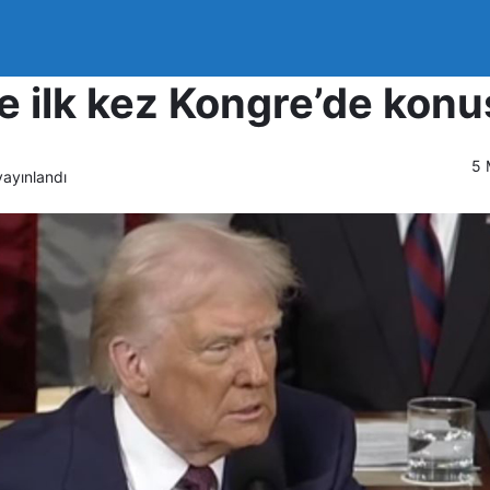
nı Donald Trump, ikinci 
 ilk kez Kongre’de konu
5 
ayınlandı