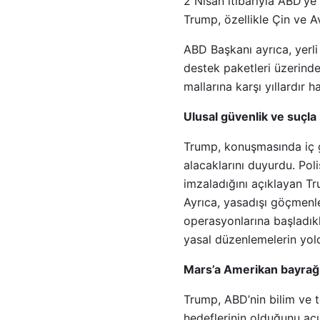
2 Nisan itibarıyla ABD’ye
Trump, özellikle Çin ve Av
ABD Başkanı ayrıca, yerli
destek paketleri üzerinde
mallarına karşı yıllardır 
Ulusal güvenlik ve suçla
Trump, konuşmasında iç g
alacaklarını duyurdu. Pol
imzaladığını açıklayan Tru
Ayrıca, yasadışı göçmenle
operasyonlarına başladıkla
yasal düzenlemelerin yol
Mars’a Amerikan bayrağ
Trump, ABD’nin bilim ve t
hedeflerinin olduğunu açı