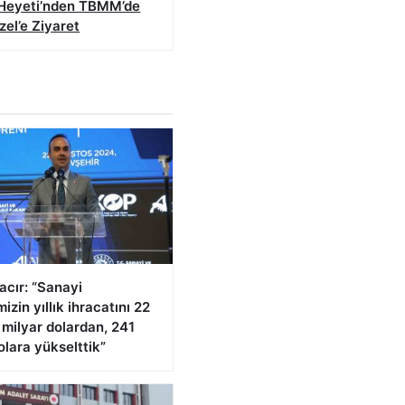
 Heyeti’nden TBMM’de
el’e Ziyaret
acır: “Sanayi
izin yıllık ihracatını 22
 milyar dolardan, 241
olara yükselttik”