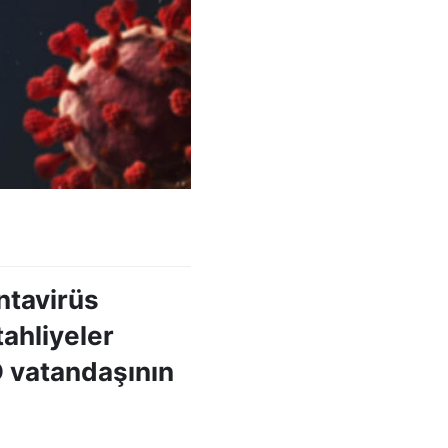
ntavirüs
ahliyeler
D vatandaşının