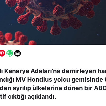
lı Kanarya Adaları’na demirleyen ha
andığı MV Hondius yolcu gemisinde t
den ayrılıp ülkelerine dönen bir AB
tif çıktığı açıklandı.