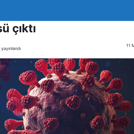
liye edilen bir yolcuda
ü çıktı
11 
yayınlandı