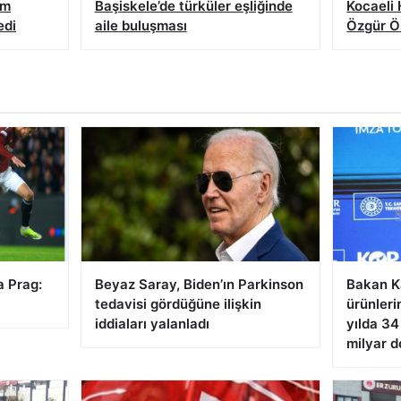
ım
Başiskele’de türküler eşliğinde
Kocaeli
edi
aile buluşması
Özgür Öz
a Prag:
Beyaz Saray, Biden’ın Parkinson
Bakan K
tedavisi gördüğüne ilişkin
ürünlerim
iddiaları yalanladı
yılda 34
milyar d