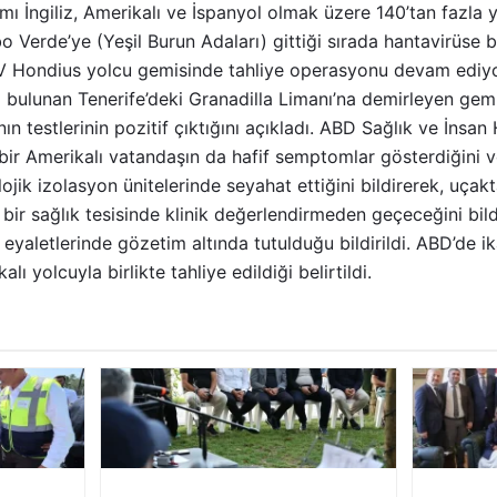
smı İngiliz, Amerikalı ve İspanyol olmak üzere 140’tan fazla 
bo Verde’ye (Yeşil Burun Adaları) gittiği sırada hantavirüse
V Hondius yolcu gemisinde tahliye operasyonu devam ediyor.
 bulunan Tenerife’deki Granadilla Limanı’na demirleyen gemi
 testlerinin pozitif çıktığını açıkladı. ABD Sağlık ve İnsan 
 bir Amerikalı vatandaşın da hafif semptomlar gösterdiğini v
lojik izolasyon ünitelerinde seyahat ettiğini bildirerek, uça
ir sağlık tesisinde klinik değerlendirmeden geçeceğini bild
eyaletlerinde gözetim altında tutulduğu bildirildi. ABD’de ik
ı yolcuyla birlikte tahliye edildiği belirtildi.