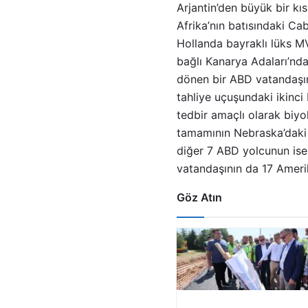
Arjantin’den büyük bir kı
Afrika’nın batısındaki Ca
Hollanda bayraklı lüks M
bağlı Kanarya Adaları’nda
dönen bir ABD vatandaşının
tahliye uçuşundaki ikinci
tedbir amaçlı olarak biyo
tamamının Nebraska’daki b
diğer 7 ABD yolcunun ise 
vatandaşının da 17 Amerikal
Göz Atın