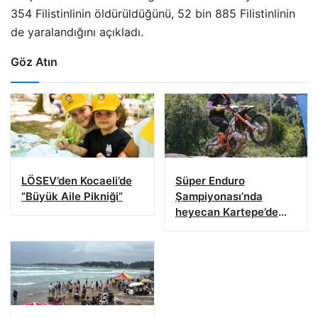
354 Filistinlinin öldürüldüğünü, 52 bin 885 Filistinlinin
de yaralandığını açıkladı.
Göz Atın
LÖSEV’den Kocaeli’de
Süper Enduro
”Büyük Aile Pikniği”
Şampiyonası’nda
heyecan Kartepe’de
başladı