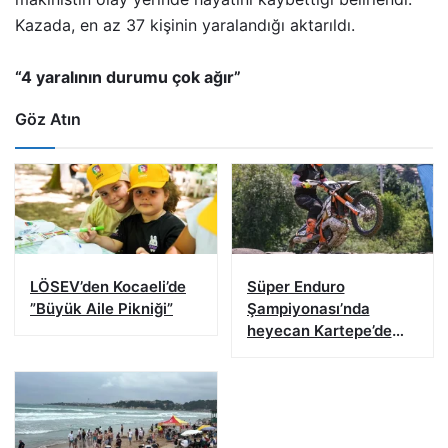
Kazada, en az 37 kişinin yaralandığı aktarıldı.
“4 yaralının durumu çok ağır”
Göz Atın
LÖSEV’den Kocaeli’de
Süper Enduro
”Büyük Aile Pikniği”
Şampiyonası’nda
heyecan Kartepe’de
başladı