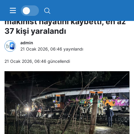
İspanya’da iki tren kazası daha: 1
makinist hayatını kaybetti, en az
37 kişi yaralandı
admin
21 Ocak 2026, 06:46
yayınlandı
21 Ocak 2026, 06:46
güncellendi