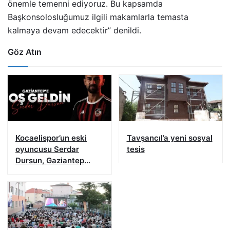
önemle temenni ediyoruz. Bu kapsamda
Başkonsolosluğumuz ilgili makamlarla temasta
kalmaya devam edecektir” denildi.
Göz Atın
Kocaelispor’un eski
Tavşancıl’a yeni sosyal
oyuncusu Serdar
tesis
Dursun, Gaziantep
FK’da