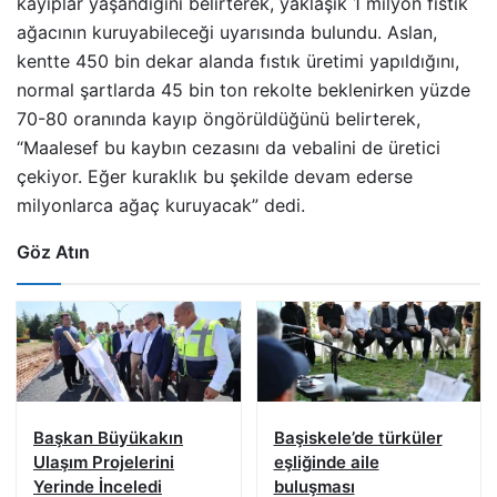
kayıplar yaşandığını belirterek, yaklaşık 1 milyon fıstık
ağacının kuruyabileceği uyarısında bulundu. Aslan,
kentte 450 bin dekar alanda fıstık üretimi yapıldığını,
normal şartlarda 45 bin ton rekolte beklenirken yüzde
70-80 oranında kayıp öngörüldüğünü belirterek,
“Maalesef bu kaybın cezasını da vebalini de üretici
çekiyor. Eğer kuraklık bu şekilde devam ederse
milyonlarca ağaç kuruyacak” dedi.
Göz Atın
Başkan Büyükakın
Başiskele’de türküler
Ulaşım Projelerini
eşliğinde aile
Yerinde İnceledi
buluşması