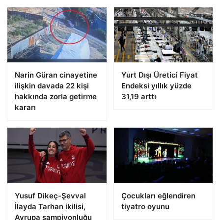
Narin Güran cinayetine
Yurt Dışı Üretici Fiyat
ilişkin davada 22 kişi
Endeksi yıllık yüzde
hakkında zorla getirme
31,19 arttı
kararı
Yusuf Dikeç-Şevval
Çocukları eğlendiren
İlayda Tarhan ikilisi,
tiyatro oyunu
Avrupa şampiyonluğu