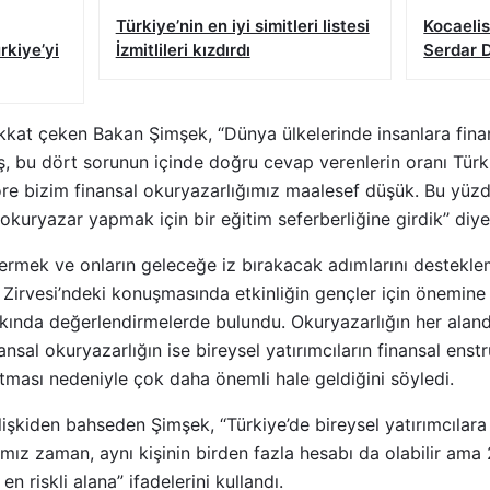
Türkiye’nin en iyi simitleri listesi
Kocaeli
rkiye’yi
İzmitlileri kızdırdı
Serdar 
kkat çeken Bakan Şimşek, “Dünya ülkelerinde insanlara finans
ş, bu dört sorunun içinde doğru cevap verenlerin oranı Tür
e bizim finansal okuryazarlığımız maalesef düşük. Bu yüzd
 okuryazar yapmak için bir eğitim seferberliğine girdik’’ diy
ermek ve onların geleceğe iz bırakacak adımlarını destekl
irvesi’ndeki konuşmasında etkinliğin gençler için önemine i
kında değerlendirmelerde bulundu. Okuryazarlığın her alan
nsal okuryazarlığın ise bireysel yatırımcıların finansal enstr
ması nedeniyle çok daha önemli hale geldiğini söyledi.
ilişkiden bahseden Şimşek, ‘‘Türkiye’de bireysel yatırımcılara
ımız zaman, aynı kişinin birden fazla hesabı da olabilir ama
en riskli alana” ifadelerini kullandı.