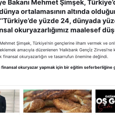
ye Bakanı Mehmet Şimşek, Türkiye’d
 dünya ortalamasının altında olduğu
‘‘Türkiye’de yüzde 24, dünyada yü
nsal okuryazarlığımız maalesef düşü
Mehmet Şimşek, Türkiye’nin gençlerine ilham vermek ve onl
eklemek amacıyla düzenlenen ’Halkbank Gençİz Zirvesi’ne ka
 finansal okuryazarlığın ve tasarrufun önemine değindi.
ı finansal okuryazar yapmak için bir eğitim seferberliğine g