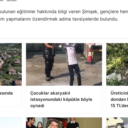
ulunan eğitimler hakkında bilgi veren Şimşek, gençlere hem
im yapmalarını özendirmek adına tavsiyelerde bulundu.
asında
Çocuklar akaryakıt
Üreticin
istasyonundaki köpükle böyle
dondan 
oynadı
15 TL’de