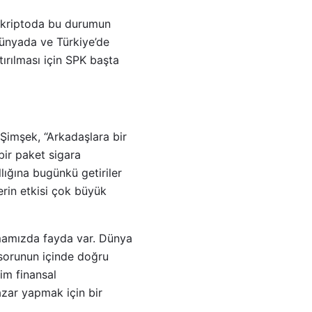
, kriptoda bu durumun
dünyada ve Türkiye’de
tırılması için SPK başta
 Şimşek, “Arkadaşlara bir
bir paket sigara
llığına bugünkü getiriler
erin etkisi çok büyük
lmamızda fayda var. Dünya
t sorunun içinde doğru
im finansal
azar yapmak için bir