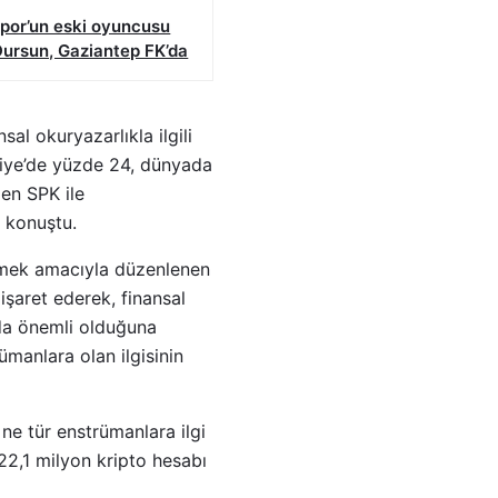
spor’un eski oyuncusu
Dursun, Gaziantep FK’da
al okuryazarlıkla ilgili
kiye’de yüzde 24, dünyada
en SPK ile
e konuştu.
emek amacıyla düzenlenen
şaret ederek, finansal
da önemli olduğuna
ümanlara olan ilgisinin
 ne tür enstrümanlara ilgi
 22,1 milyon kripto hesabı