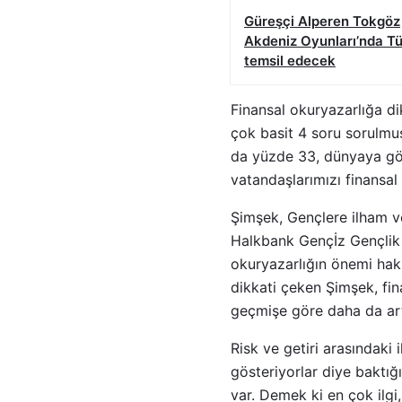
Güreşçi Alperen Tokgöz
Akdeniz Oyunları’nda Tü
temsil edecek
Finansal okuryazarlığa di
çok basit 4 soru sorulmu
da yüzde 33, dünyaya gör
vatandaşlarımızı finansal
Şimşek, Gençlere ilham v
Halkbank Gençİz Gençlik Z
okuryazarlığın önemi hak
dikkati çeken Şimşek, fina
geçmişe göre daha da art
Risk ve getiri arasındaki 
gösteriyorlar diye baktığ
var. Demek ki en çok ilgi, 