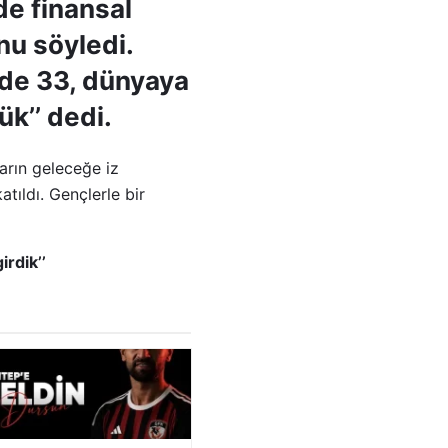
e finansal
nu söyledi.
zde 33, dünyaya
k’’ dedi.
arın geleceğe iz
tıldı. Gençlerle bir
irdik’’