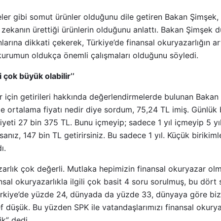
eler gibi somut ürünler olduğunu dile getiren Bakan Şimşek
 zekanın ürettiği ürünlerin olduğunu anlattı. Bakan Şimşek 
larına dikkati çekerek, Türkiye’de finansal okuryazarlığın ar
urumun oldukça önemli çalışmaları olduğunu söyledi.
i çok büyük olabilir’’
er için getirileri hakkında değerlendirmelerde bulunan Bakan
de ortalama fiyatı nedir diye sordum, 75,24 TL imiş. Günlük 
aliyeti 27 bin 375 TL. Bunu içmeyip; sadece 1 yıl içmeyip 5 yı
nız, 147 bin TL getirirsiniz. Bu sadece 1 yıl. Küçük birikiml
ı.
azarlık çok değerli. Mutlaka hepimizin finansal okuryazar o
ansal okuryazarlıkla ilgili çok basit 4 soru sorulmuş, bu dör
ürkiye’de yüzde 24, dünyada da yüzde 33, dünyaya göre biz
f düşük. Bu yüzden SPK ile vatandaşlarımızı finansal okury
ik” dedi.