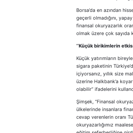
Borsa’da en azından hiss
geçerli olmadığını, yapay
finansal okuryazarlık oran
olmak üzere çok sayıda k
‘‘Küçük birikimlerin etkis
Küçük yatırımların bireyl
sigara paketinin Türkiye’
içiyorsanız, yıllık size m
üzerine Halkbank’a koyarsa
olabilir’’ ifadelerini kulland
Şimşek, ‘‘Finansal okury
ülkelerinde insanlara fin
cevap verenlerin oranı T
okuryazarlığımız maalese
eğitim seferberliğine gird