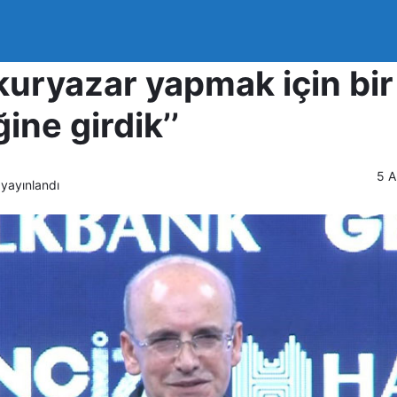
ek: ‘‘SPK ile vatandaşla
kuryazar yapmak için bir
ine girdik’’
5 A
yayınlandı