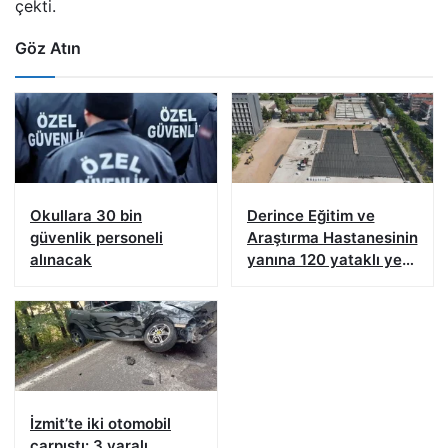
çekti.
Göz Atın
Okullara 30 bin
Derince Eğitim ve
güvenlik personeli
Araştırma Hastanesinin
alınacak
yanına 120 yataklı yeni
tesis
İzmit’te iki otomobil
çarpıştı: 3 yaralı