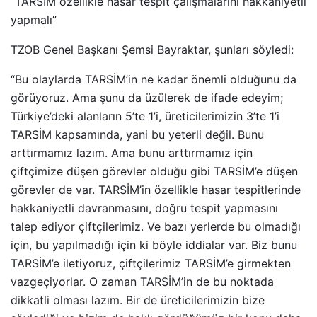
“TARSİM özellikle hasar tespit çalışmalarını hakkaniyetli
yapmalı”
TZOB Genel Başkanı Şemsi Bayraktar, şunları söyledi:
“Bu olaylarda TARSİM’in ne kadar önemli olduğunu da
görüyoruz. Ama şunu da üzülerek de ifade edeyim;
Türkiye’deki alanların 5’te 1’i, üreticilerimizin 3’te 1’i
TARSİM kapsamında, yani bu yeterli değil. Bunu
arttırmamız lazım. Ama bunu arttırmamız için
çiftçimize düşen görevler olduğu gibi TARSİM’e düşen
görevler de var. TARSİM’in özellikle hasar tespitlerinde
hakkaniyetli davranmasını, doğru tespit yapmasını
talep ediyor çiftçilerimiz. Ve bazı yerlerde bu olmadığı
için, bu yapılmadığı için ki böyle iddialar var. Biz bunu
TARSİM’e iletiyoruz, çiftçilerimiz TARSİM’e girmekten
vazgeçiyorlar. O zaman TARSİM’in de bu noktada
dikkatli olması lazım. Bir de üreticilerimizin bize