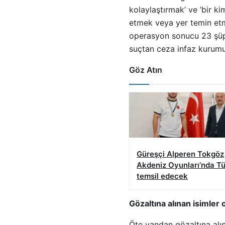
kolaylaştırmak’ ve ’bir k
etmek veya yer temin etm
operasyon sonucu 23 şüphe
suçtan ceza infaz kurumu
Göz Atın
Güreşçi Alperen Tokgöz
Akdeniz Oyunları’nda Tü
temsil edecek
Gözaltına alınan isimler o
Öte yandan gözaltına alın