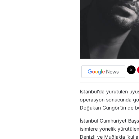
İstanbul’da yürütülen uy
operasyon sonucunda gözal
Doğukan Güngör’ün de bu
İstanbul Cumhuriyet Başs
isimlere yönelik yürütüle
Denizli ve Muğla’da ’kull