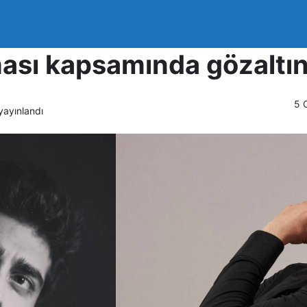
oğukan Güngör uyuştur
ası kapsamında gözaltına
5 
ayınlandı