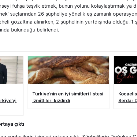
imseyi fuhşa teşvik etmek, bunun yolunu kolaylaştırmak ya da
ek’ suçlarından 26 şüpheliye yönelik eş zamanlı operasyo
li gözaltına alınırken, 2 şüphelinin yurtdışında olduğu, 1 
nda bulunduğu belirlendi.
Türkiye’nin en iyi simitleri listesi
Kocaeli
rkiye’yi
İzmitlileri kızdırdı
Serdar 
rtaya çıktı
an şüphelilerin isimleri ortaya çıktı. Şüphelilerin Doğukan 