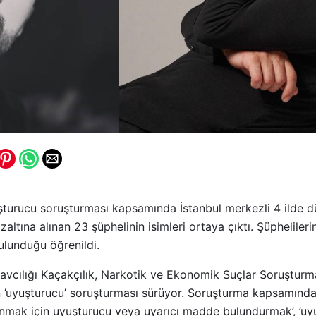
uşturucu soruşturması kapsamında İstanbul merkezli 4 ilde 
tına alınan 23 şüphelinin isimleri ortaya çıktı. Şüpheliler
lunduğu öğrenildi.
avcılığı Kaçakçılık, Narkotik ve Ekonomik Suçlar Soruşturm
n ’uyuşturucu’ soruşturması sürüyor. Soruşturma kapsamında 
anmak için uyuşturucu veya uyarıcı madde bulundurmak’, ’uyu