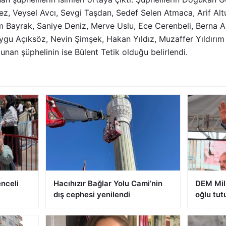
ez, Veysel Avcı, Sevgi Taşdan, Sedef Selen Atmaca, Arif Alt
Bayrak, Saniye Deniz, Merve Uslu, Ece Cerenbeli, Berna A
ygu Açıksöz, Nevin Şimşek, Hakan Yıldız, Muzaffer Yıldırım
unan şüphelinin ise Bülent Tetik olduğu belirlendi.
enceli
Hacıhızır Bağlar Yolu Cami’nin
DEM Mill
dış cephesi yenilendi
oğlu tut