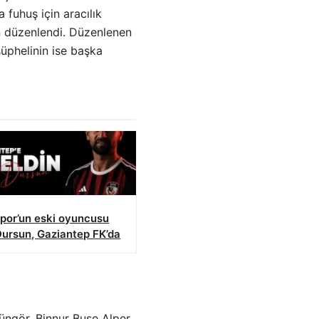
 fuhuş için aracılık
n düzenlendi. Düzenlenen
şüphelinin ise başka
spor’un eski oyuncusu
Dursun, Gaziantep FK’da
Güngör, Binnur Buse Alper,