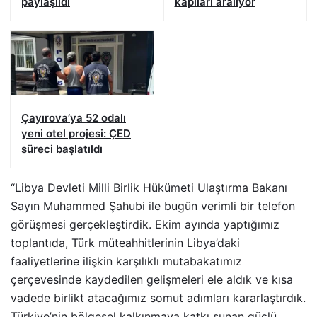
paylaşıldı
kapıları aralıyor
Çayırova’ya 52 odalı
yeni otel projesi: ÇED
süreci başlatıldı
“Libya Devleti Milli Birlik Hükümeti Ulaştırma Bakanı
Sayın Muhammed Şahubi ile bugün verimli bir telefon
görüşmesi gerçekleştirdik. Ekim ayında yaptığımız
toplantıda, Türk müteahhitlerinin Libya’daki
faaliyetlerine ilişkin karşılıklı mutabakatımız
çerçevesinde kaydedilen gelişmeleri ele aldık ve kısa
vadede birlikt atacağımız somut adımları kararlaştırdık.
Türkiye’nin bölgesel kalkınmaya katkı sunan güçlü