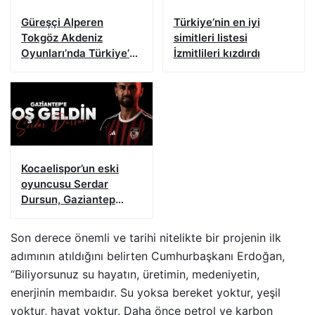
Güreşçi Alperen
Türkiye’nin en iyi
Tokgöz Akdeniz
simitleri listesi
Oyunları’nda Türkiye’yi
İzmitlileri kızdırdı
temsil edecek
Kocaelispor’un eski
oyuncusu Serdar
Dursun, Gaziantep
FK’da
Son derece önemli ve tarihi nitelikte bir projenin ilk
adımının atıldığını belirten Cumhurbaşkanı Erdoğan,
“Biliyorsunuz su hayatın, üretimin, medeniyetin,
enerjinin membaıdır. Su yoksa bereket yoktur, yeşil
yoktur, hayat yoktur. Daha önce petrol ve karbon