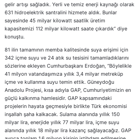
gelir artışı sağladık. Yerli ve temiz enerji kaynağı olarak
631 hidroelektrik santralini hizmete aldık. Bunlar
sayesinde 45 milyar kilowatt saatlik üretim
kapasitemizi 112 milyar kilowatt saate çıkardık” diye
konuştu.
81 ilin tamamının memba kalitesinde suya erişimi için
342 içme suyu ve 24 atık su tesisini tamamladıklarını
sözlerine ekleyen Cumhurbaşkanı Erdoğan, “Böylelikle
41 milyon vatandaşımıza yıllık 3,4 milyar metreküp
içme ve kullanma suyu temin ettik. Güneydoğu
Anadolu Projesi, kısa adıyla GAP, Cumhuriyetimizin en
güçlü kalkınma hamlesidir. GAP kapsamındaki
projelerin hayata geçmesiyle birlikte Türk ekonomisi
inşallah şaha kalkacak. Sulama alanında yıllık 150
milyar lira, enerjide yıllık 77 milyar lira, içme suyu
alanında yıllık 18 milyar lira kazanç sağlayacağız. GAP
ayrıca toplam 1,6 milyon kişinin istihdam edilmesine