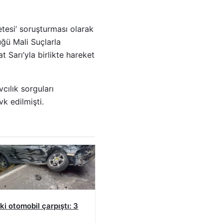
esi’ soruşturması olarak
ğü Mali Suçlarla
 Sarı’yla birlikte hareket
cılık sorguları
k edilmişti.
iki otomobil çarpıştı: 3