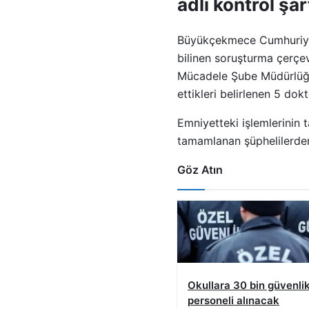
adli kontrol şar
Büyükçekmece Cumhuriyet
bilinen soruşturma çerçe
Mücadele Şube Müdürlüğü e
ettikleri belirlenen 5 dokt
Emniyetteki işlemlerinin 
tamamlanan şüphelilerden 
Göz Atın
Okullara 30 bin güvenli
personeli alınacak