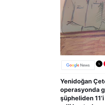
Yenidoğan Çetes
operasyonda gö
şüpheliden 11’i