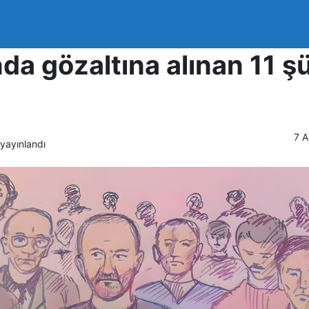
 Çetesi’ne düzenlenen 2
a gözaltına alınan 11 ş
7 A
yayınlandı