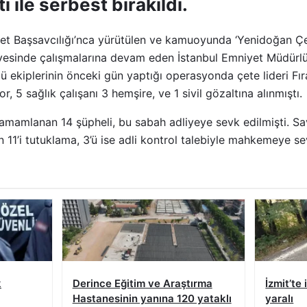
tı ile serbest bırakıldı.
 Başsavcılığı’nca yürütülen ve kamuoyunda ‘Yenidoğan Çet
vesinde çalışmalarına devam eden İstanbul Emniyet Müdürlü
kiplerinin önceki gün yaptığı operasyonda çete lideri Fırat
or, 5 sağlık çalışanı 3 hemşire, ve 1 sivil gözaltına alınmıştı.
tamamlanan 14 şüpheli, bu sabah adliyeye sevk edilmişti. Sav
11’i tutuklama, 3’ü ise adli kontrol talebiyle mahkemeye sev
k
Derince Eğitim ve Araştırma
İzmit’te 
Hastanesinin yanına 120 yataklı
yaralı