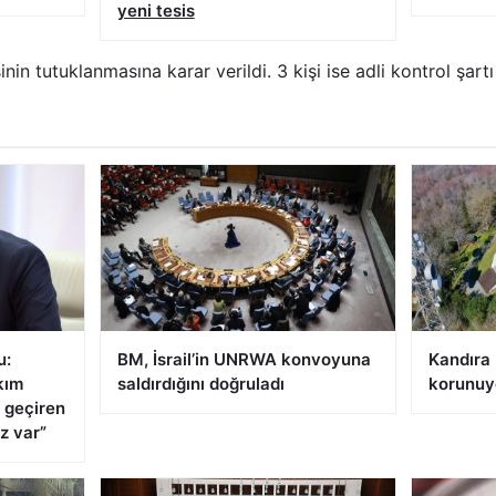
yeni tesis
nin tutuklanmasına karar verildi. 3 kişi ise adli kontrol şartı 
u:
BM, İsrail’in UNRWA konvoyuna
Kandıra 
kım
saldırdığını doğruladı
korunuy
 geçiren
z var”