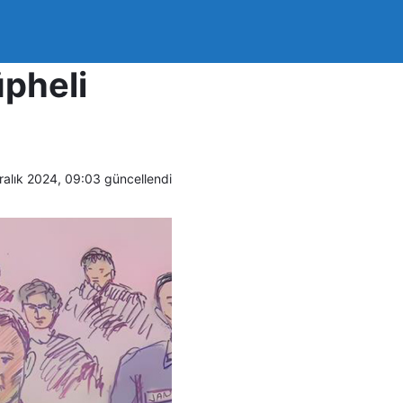
. dalga
üpheli
ralık 2024, 09:03
güncellendi