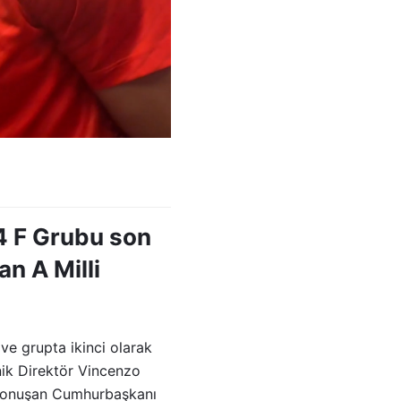
 F Grubu son
n A Milli
e grupta ikinci olarak
nik Direktör Vincenzo
 konuşan Cumhurbaşkanı