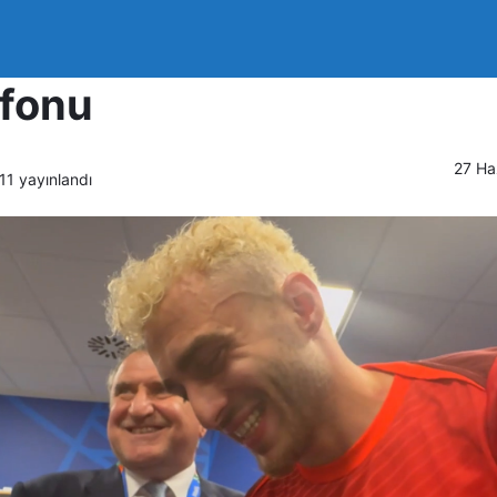
kanı Erdoğan’dan A Mill
efonu
27 Ha
11
yayınlandı