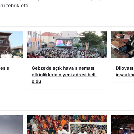
ü tebrik etti.
tesis
Gebze’de açık hava sineması
Dilovas
etkinliklerinin yeni adresi belli
inşaatı
oldu