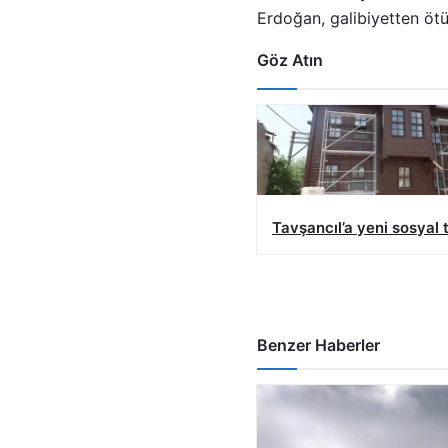
Erdoğan, galibiyetten ötür
Göz Atın
Tavşancıl’a yeni sosyal 
Benzer Haberler