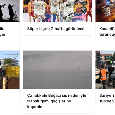
ile
Süper Lig’de 7. hafta görünümü
Kocaeli’
çin
turuncu
Çanakkale Boğazı sis nedeniyle
Bariyeri
transit gemi geçişlerine
100’den 
kapatıldı