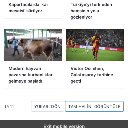
Kaportacılarda ‘kar
Türkiye’yi terk eden
mesaisi’ sürüyor
hamsinin yolu
gözleniyor
Modern hayvan
Victor Osimhen,
pazarına kurbanlıklar
Galatasaray tarihine
gelmeye başladı
geçti
TV41
YUKARI DÖN
TAM HALINI GÖRÜNTÜLE
Exit mobile version