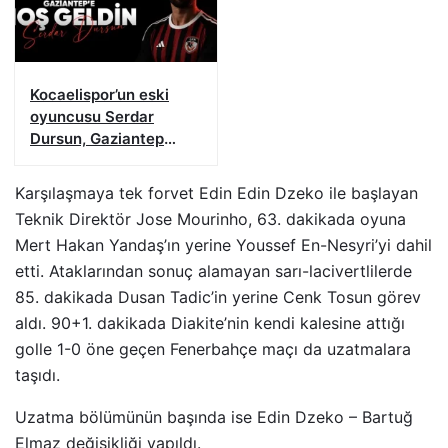
Kocaelispor’un eski
oyuncusu Serdar
Dursun, Gaziantep
FK’da
Karşılaşmaya tek forvet Edin Edin Dzeko ile başlayan
Teknik Direktör Jose Mourinho, 63. dakikada oyuna
Mert Hakan Yandaş’ın yerine Youssef En-Nesyri’yi dahil
etti. Ataklarından sonuç alamayan sarı-lacivertlilerde
85. dakikada Dusan Tadic’in yerine Cenk Tosun görev
aldı. 90+1. dakikada Diakite’nin kendi kalesine attığı
golle 1-0 öne geçen Fenerbahçe maçı da uzatmalara
taşıdı.
Uzatma bölümünün başında ise Edin Dzeko – Bartuğ
Elmaz değişikliği yapıldı.