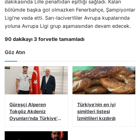
dakikasında Lille penaltıdan eşitliği sağladı. Kalan
bölümde başka gol olmazken Fenerbahçe, Şampiyonlar
Ligi’ne veda etti. Sarı-lacivertliler Avrupa kupalarında
yoluna Avrupa Ligi grup aşamasından devam edecek.
90 dakikayı 3 forvetle tamamladı
Göz Atın
Güreşçi Alperen
Türkiye’nin en iyi
Tokgöz Akdeniz
simitleri listesi
Oyunları’nda Türkiye’yi
İzmitlileri kızdırdı
temsil edecek