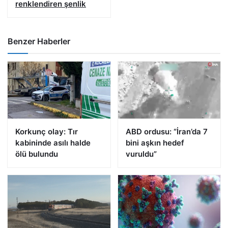
renklendiren şenlik
Benzer Haberler
Korkunç olay: Tır
ABD ordusu: “İran’da 7
kabininde asılı halde
bini aşkın hedef
ölü bulundu
vuruldu”