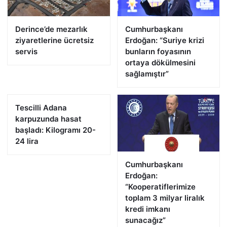
Derince’de mezarlık
Cumhurbaşkanı
ziyaretlerine ücretsiz
Erdoğan: “Suriye krizi
servis
bunların foyasının
ortaya dökülmesini
sağlamıştır”
Tescilli Adana
karpuzunda hasat
başladı: Kilogramı 20-
24 lira
Cumhurbaşkanı
Erdoğan:
“Kooperatiflerimize
toplam 3 milyar liralık
kredi imkanı
sunacağız”