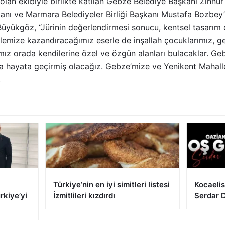
 olan ekibiyle birlikte katılan Gebze Belediye Başkanı Zinn
anı ve Marmara Belediyeler Birliği Başkanı Mustafa Bozbey’
üyükgöz, “Jürinin değerlendirmesi sonucu, kentsel tasarım 
lemize kazandıracağımız eserle de inşallah çocuklarımız, g
ımız orada kendilerine özel ve özgün alanları bulacaklar. Ge
aha hayata geçirmiş olacağız. Gebze’mize ve Yenikent Mahall
.
Türkiye’nin en iyi simitleri listesi
Kocaeli
rkiye’yi
İzmitlileri kızdırdı
Serdar 