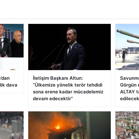
’dan
İletişim Başkanı Altun:
Savunma
lik dava
“Ülkemize yönelik terör tehdidi
Görgün 
sona erene kadar mücadelemiz
ALTAY t
devam edecektir”
edilece