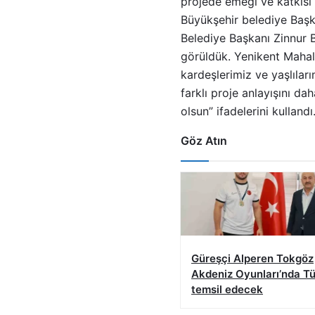
projede emeği ve katkısı
Büyükşehir belediye Başk
Belediye Başkanı Zinnur B
görüldük. Yenikent Mahal
kardeşlerimiz ve yaşlılar
farklı proje anlayışını d
olsun” ifadelerini kullandı
Göz Atın
Güreşçi Alperen Tokgöz
Akdeniz Oyunları’nda Tü
temsil edecek