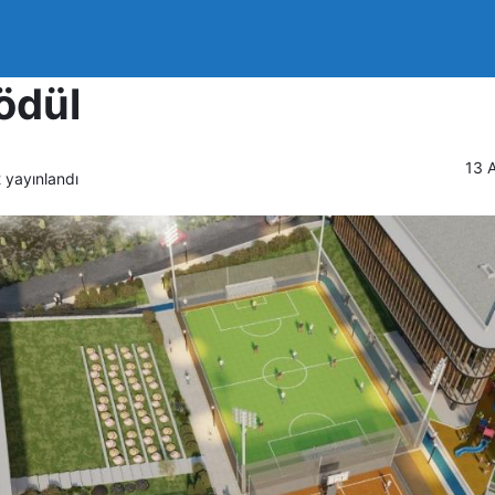
nca Şehircilik Yarışması
ödül
13 A
2
yayınlandı