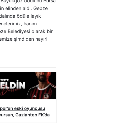
ur Büyükgöz ödülünü Bursa
in elinden aldı. Gebze
dalında ödüle layık
ençlerimiz, hanım
bze Belediyesi olarak bir
emize şimdiden hayırlı
spor’un eski oyuncusu
Dursun, Gaziantep FK’da