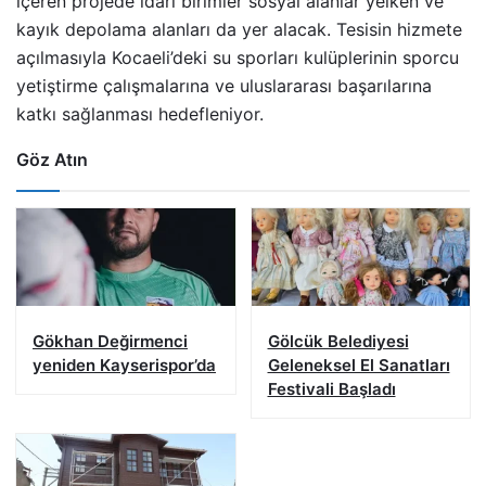
içeren projede idari birimler sosyal alanlar yelken ve
kayık depolama alanları da yer alacak. Tesisin hizmete
açılmasıyla Kocaeli’deki su sporları kulüplerinin sporcu
yetiştirme çalışmalarına ve uluslararası başarılarına
katkı sağlanması hedefleniyor.
Göz Atın
Gökhan Değirmenci
Gölcük Belediyesi
yeniden Kayserispor’da
Geleneksel El Sanatları
Festivali Başladı