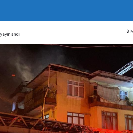
tısında korkutan yangın
8 M
yayınlandı