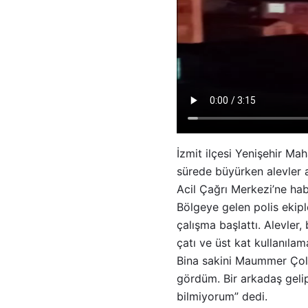
İzmit ilçesi Yenişehir Ma
sürede büyürken alevler a
Acil Çağrı Merkezi’ne habe
Bölgeye gelen polis ekiple
çalışma başlattı. Alevler
çatı ve üst kat kullanıla
Bina sakini Maummer Çola
gördüm. Bir arkadaş gelip
bilmiyorum” dedi.