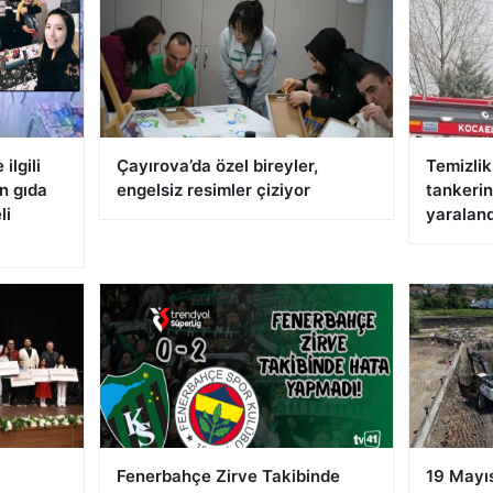
ilgili
Çayırova’da özel bireyler,
Temizli
n gıda
engelsiz resimler çiziyor
tankerin
li
yaraland
Fenerbahçe Zirve Takibinde
19 Mayıs