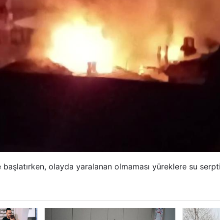
me başlatırken, olayda yaralanan olmaması yüreklere su serpti