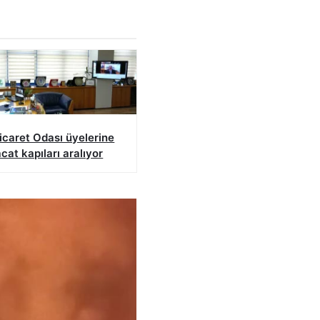
icaret Odası üyelerine
acat kapıları aralıyor