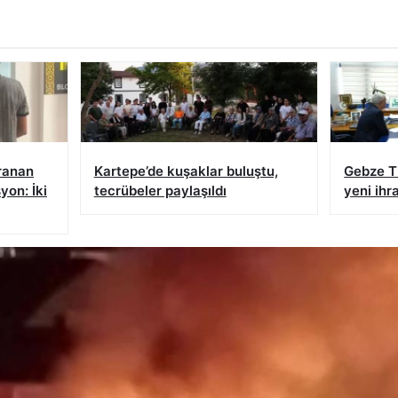
ranan
Kartepe’de kuşaklar buluştu,
Gebze T
yon: İki
tecrübeler paylaşıldı
yeni ihr