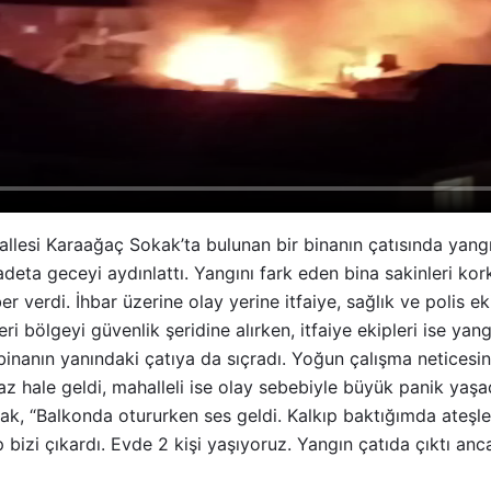
hallesi Karaağaç Sokak’ta bulunan bir binanın çatısında yangı
deta geceyi aydınlattı. Yangını fark eden bina sakinleri kor
r verdi. İhbar üzerine olay yerine itfaiye, sağlık ve polis eki
ri bölgeyi güvenlik şeridine alırken, itfaiye ekipleri ise ya
, binanın yanındaki çatıya da sıçradı. Yoğun çalışma netices
maz hale geldi, mahalleli ise olay sebebiyle büyük panik yaşa
k, “Balkonda otururken ses geldi. Kalkıp baktığımda ateşl
 bizi çıkardı. Evde 2 kişi yaşıyoruz. Yangın çatıda çıktı anc