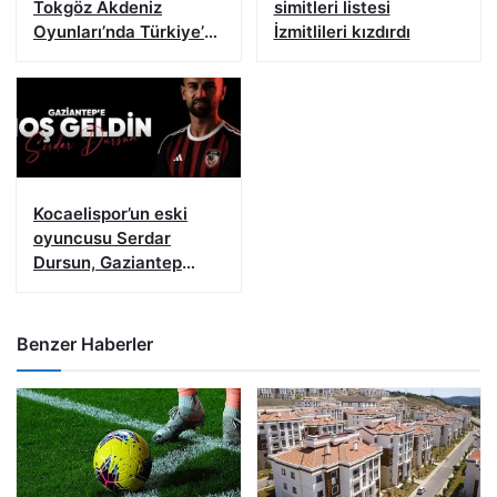
Tokgöz Akdeniz
simitleri listesi
Oyunları’nda Türkiye’yi
İzmitlileri kızdırdı
temsil edecek
Kocaelispor’un eski
oyuncusu Serdar
Dursun, Gaziantep
FK’da
Benzer Haberler