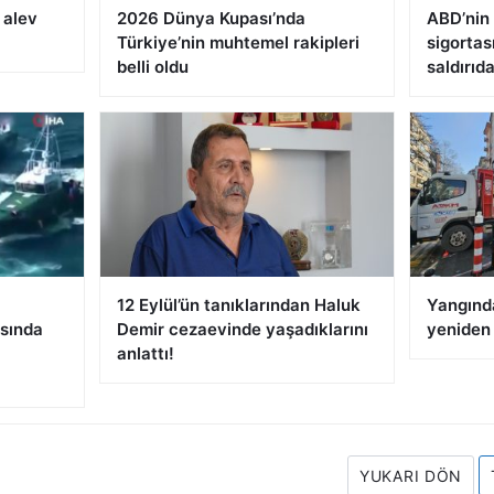
 alev
2026 Dünya Kupası’nda
ABD’nin 
Türkiye’nin muhtemel rakipleri
sigortası
belli oldu
saldırıd
12 Eylül’ün tanıklarından Haluk
Yangınd
sında
Demir cezaevinde yaşadıklarını
yeniden 
anlattı!
YUKARI DÖN