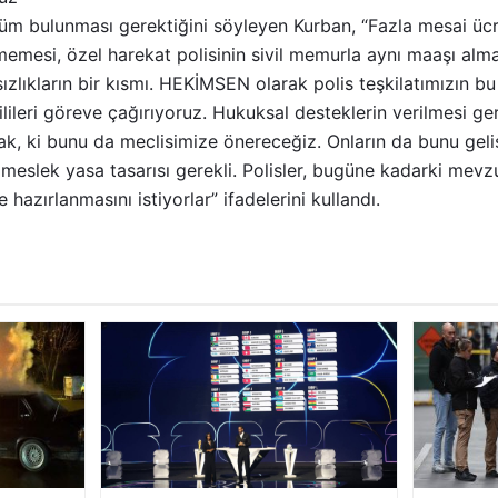
züm bulunması gerektiğini söyleyen Kurban, “Fazla mesai ücr
lmemesi, özel harekat polisinin sivil memurla aynı maaşı alma
ızlıkların bir kısmı. HEKİMSEN olarak polis teşkilatımızın bu
ilileri göreve çağırıyoruz. Hukuksal desteklerin verilmesi ger
sak, ki bunu da meclisimize önereceğiz. Onların da bunu geli
 meslek yasa tasarısı gerekli. Polisler, bugüne kadarki mevz
 hazırlanmasını istiyorlar” ifadelerini kullandı.