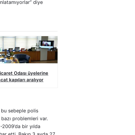
anlatamıyorlar” diye
icaret Odası üyelerine
acat kapıları aralıyor
, bu sebeple polis
 bazı problemleri var.
-2009’da bir yılda
har etti. Bakın 3 ayda 27