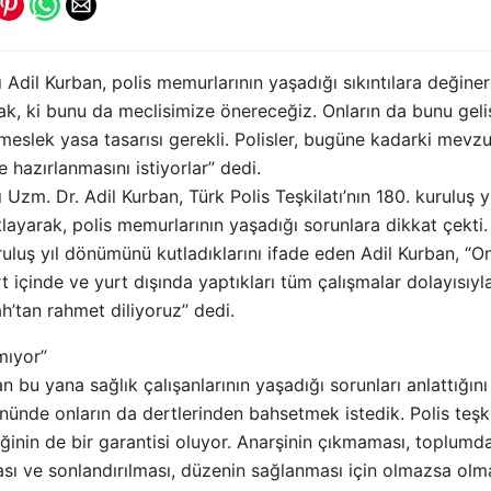
il Kurban, polis memurlarının yaşadığı sıkıntılara değinere
sak, ki bunu da meclisimize önereceğiz. Onların da bunu geli
 meslek yasa tasarısı gerekli. Polisler, bugüne kadarki mevzu
 hazırlanmasını istiyorlar” dedi.
zm. Dr. Adil Kurban, Türk Polis Teşkilatı’nın 180. kuruluş
ayarak, polis memurlarının yaşadığı sorunlara dikkat çekti.
uruluş yıl dönümünü kutladıklarını ifade eden Adil Kurban, “Onl
urt içinde ve yurt dışında yaptıkları tüm çalışmalar dolayısı
ah’tan rahmet diliyoruz” dedi.
amıyor”
bu yana sağlık çalışanlarının yaşadığı sorunları anlattığını
ününde onların da dertlerinden bahsetmek istedik. Polis teşki
eğinin de bir garantisi oluyor. Anarşinin çıkmaması, toplumd
ı ve sonlandırılması, düzenin sağlanması için olmazsa olmazd