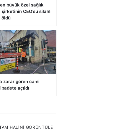
en büyük özel sağlık
 şirketinin CEO’su silahlı
a öldü
a zarar gören cami
ibadete açıldı
TAM HALINI GÖRÜNTÜLE