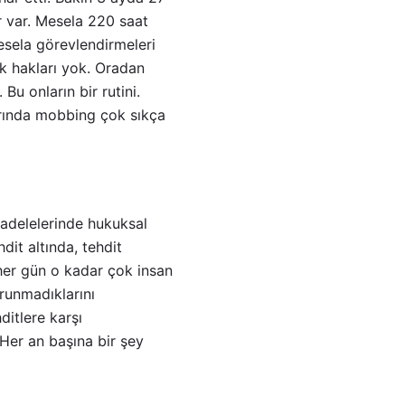
ar var. Mesela 220 saat
Mesela görevlendirmeleri
ek hakları yok. Oradan
Bu onların bir rutini.
arında mobbing çok sıkça
cadelelerinde hukuksal
dit altında, tehdit
 her gün o kadar çok insan
orunmadıklarını
itlere karşı
Her an başına bir şey