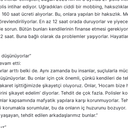
lis intihar ediyor. Uğradıkları ciddi bir mobbing, haksızlıkl
160 saat ücreti alıyorlar. Bu, onlara yapılan bir haksızlık. 
örevlendiriliyorlar. En az 12 saat orada duruyorlar ve yiyec
e sorun. Bütün bunları kendilerinin finanse etmesi gerekiyor. 
12 saat. Buna bağlı olarak da problemler yaşıyorlar. Hayatl
ı düşünüyorlar”
evam etti:
rlar arttı belki de. Aynı zamanda bu insanlar, suçlularla mü
üşünüyorlar. Bu onlar için çok önemli, çünkü kendileri de teh
 hakaret işittiğimizde şikayetçi oluyoruz. Onlar, ‘Hocam bize
rini şikayet edelim’ diyorlar. Tehdit de çok fazla. Polisler k
nlar kapsamında mafyatik yapılara karşı korunmuyorlar. Tehd
i korumakla sorumlular, bu da onların iç huzurunu bozuyor. 
yaşayan, tehdit edilen arkadaşlarımız bunlar.”
ruz”