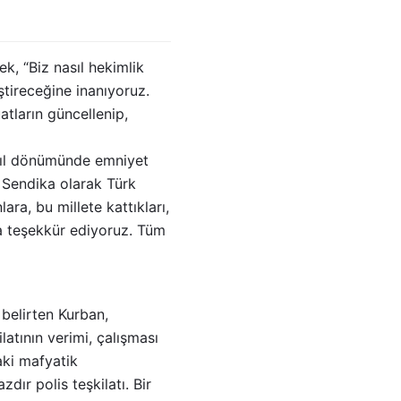
k, “Biz nasıl hekimlik
ştireceğine inanıyoruz.
atların güncellenip,
 yıl dönümünde emniyet
 Sendika olarak Türk
ara, bu millete kattıkları,
yla teşekkür ediyoruz. Tüm
 belirten Kurban,
latının verimi, çalışması
aki mafyatik
ır polis teşkilatı. Bir