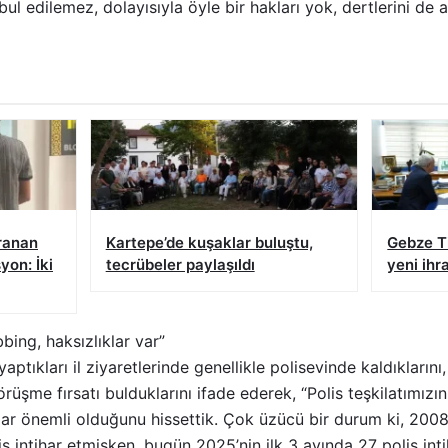
bul edilemez, dolayısıyla öyle bir hakları yok, dertlerini de 
ranan
Kartepe’de kuşaklar buluştu,
Gebze T
yon: İki
tecrübeler paylaşıldı
yeni ihr
bing, haksızlıklar var”
yaptıkları il ziyaretlerinde genellikle polisevinde kaldıklarını
üşme fırsatı bulduklarını ifade ederek, “Polis teşkilatımızın
r önemli olduğunu hissettik. Çok üzücü bir durum ki, 2008
s intihar etmişken, bugün 2025’nin ilk 3 ayında 27 polis inti