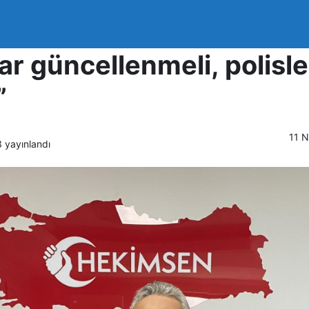
Genel Başkanı Adil Kur
r güncellenmeli, polisle
”
11 N
3
yayınlandı