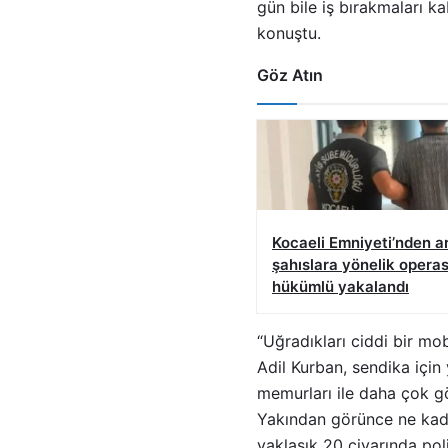
gün bile iş bırakmaları ka
konuştu.
Göz Atın
Kocaeli Emniyeti’nden a
şahıslara yönelik operas
hükümlü yakalandı
“Uğradıkları ciddi bir mob
Adil Kurban, sendika için 
memurları ile daha çok gör
Yakından görünce ne kada
yaklaşık 20 civarında poli