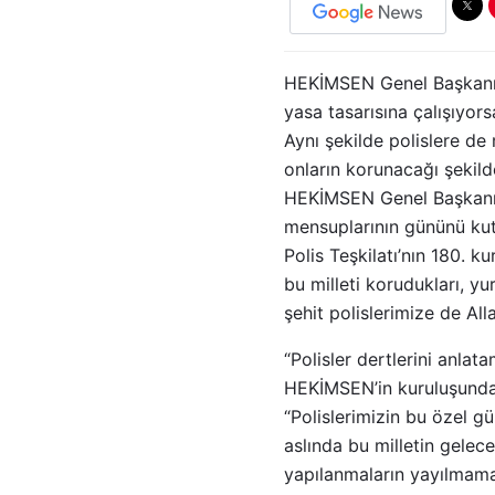
HEKİMSEN Genel Başkanı Ad
yasa tasarısına çalışıyor
Aynı şekilde polislere de
onların korunacağı şekilde
HEKİMSEN Genel Başkanı U
mensuplarının gününü kutl
Polis Teşkilatı’nın 180. k
bu milleti korudukları, y
şehit polislerimize de All
“Polisler dertlerini anlat
HEKİMSEN’in kuruluşundan 
“Polislerimizin bu özel g
aslında bu milletin gelec
yapılanmaların yayılmamas