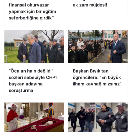
finansal okuryazar
ek zam müjdesi!
yapmak için bir eğitim
seferberliğine girdik’’
“Öcalan hain değildi”
Başkan Bıyık’tan
sözleri sebebiyle CHP’li
öğrencilere: “En büyük
başkan adayına
ilham kaynağımızsınız”
soruşturma