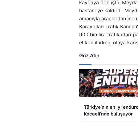
kavgaya dönüştü. Meydana 
hastaneye kaldırdı. Meydan
amacıyla araçlardan inen
Karayolları Trafik Kanun
900 bin lira trafik idari
el konulurken, olaya karı
Göz Atın
Türkiye’nin en iyi endur
Kocaeli’nde buluşuyor