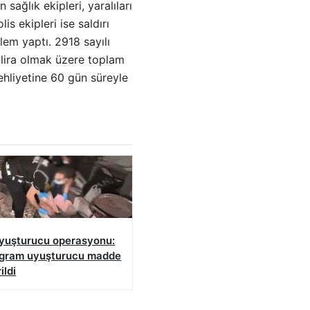
ağlık ekipleri, yaralıları
s ekipleri ise saldırı
em yaptı. 2918 sayılı
 lira olmak üzere toplam
 ehliyetine 60 gün süreyle
uyuşturucu operasyonu:
ogram uyuşturucu madde
ildi