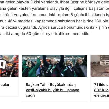
gelen olayda 3 kişi yaralandı. İhbar üzerine bölgeye gelen s
a gelen kasten yaralama olayıyla ilgili çalışma başlatan poli
 sürücü ve yolcu konumundaki toplam 5 şüpheli hakkında işl
u’nun 46/4 maddesi kapsamında şahısların her birine 180 bin
 para cezası uygulandı. Ayrıca sürücü konumundaki iki kişinin
şan iki araç da 60 gün süreyle trafikten men edildi.
ocuları
Başkan Tahir Büyükakın’dan
71 ilde 
yeşil-siyahlı büyük buluşmaya
832 kil
çağrı
ele geçir