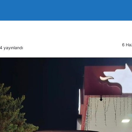
 trafikteki bıçaklı kavgad
6 Ha
24
yayınlandı