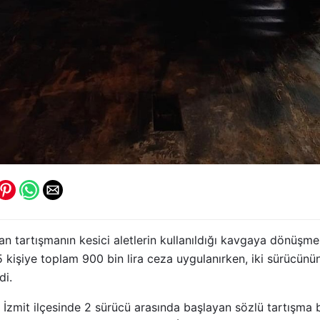
yan tartışmanın kesici aletlerin kullanıldığı kavgaya dönüşme
5 kişiye toplam 900 bin lira ceza uygulanırken, iki sürücünün
di.
 İzmit ilçesinde 2 sürücü arasında başlayan sözlü tartışma bı