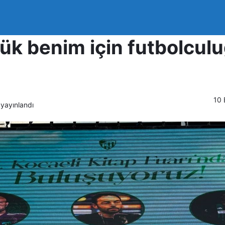
r Teknik Direktörü Selç
lük benim için futbolcul
10 
yayınlandı