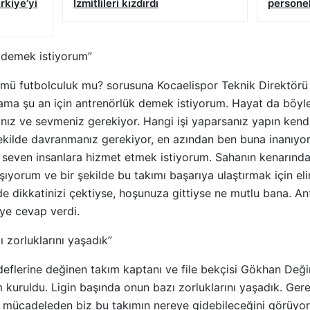
rkiye’yi
İzmitlileri kızdırdı
personel
k demek istiyorum”
k mü futbolculuk mu? sorusuna Kocaelispor Teknik Direktörü 
ama şu an için antrenörlük demek istiyorum. Hayat da böyle
z ve sevmeniz gerekiyor. Hangi işi yaparsanız yapın kendin
ekilde davranmanız gerekiyor, en azından ben buna inanıyo
r seven insanlara hizmet etmek istiyorum. Sahanın kenarında
şıyorum ve bir şekilde bu takımı başarıya ulaştırmak için e
e dikkatinizi çektiyse, hoşunuza gittiyse ne mutlu bana. An
ye cevap verdi.
 zorluklarını yaşadık”
edeflerine değinen takım kaptanı ve file bekçisi Gökhan Değ
m kuruldu. Ligin başında onun bazı zorluklarını yaşadık. Ge
 mücadeleden biz bu takımın nereye gidebileceğini görüyoru