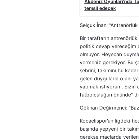
Akdeniz Oyunları’nda Tü
temsil edecek
Selçuk İnan: “Antrenörlü
Bir taraftarın antrenörlü
politik cevap vereceğim 
olmuyor. Heyecan duymanı
vermeniz gerekiyor. Bu ş
şehrini, takımını bu kada
gelen duygularla o anı ya
yapmak istiyorum. Sizin d
futbolculuğun önünde” di
Gökhan Değirmenci: “Bazı
Kocaelispor’un ligdeki h
başında yepyeni bir takı
gerekse maçlarda verilen