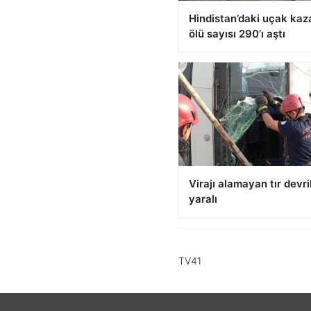
Hindistan’daki uçak kaz
ölü sayısı 290’ı aştı
Virajı alamayan tır devril
yaralı
TV41