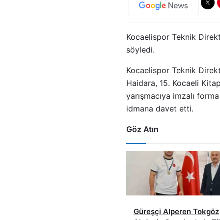
Kocaelispor Teknik Direk
söyledi.
Kocaelispor Teknik Direk
Haidara, 15. Kocaeli Kitap
yarışmacıya imzalı forma 
idmana davet etti.
Göz Atın
Güreşçi Alperen Tokgöz