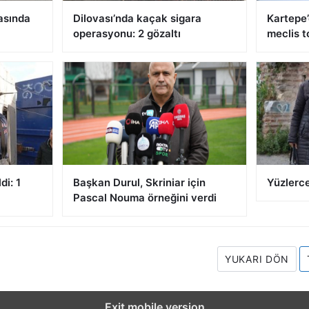
asında
Dilovası’nda kaçak sigara
Kartepe’
operasyonu: 2 gözaltı
meclis t
di: 1
Başkan Durul, Skriniar için
Yüzlerce
Pascal Nouma örneğini verdi
YUKARI DÖN
Exit mobile version