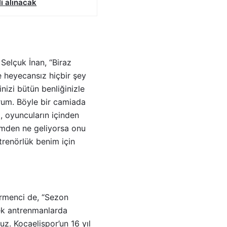
i alınacak
Selçuk İnan, “Biraz
 heyecansız hiçbir şey
izi bütün benliğinizle
rum. Böyle bir camiada
, oyuncuların içinden
limden ne geliyorsa onu
trenörlük benim için
irmenci de, “Sezon
rek antrenmanlarda
z. Kocaelispor’un 16 yıl