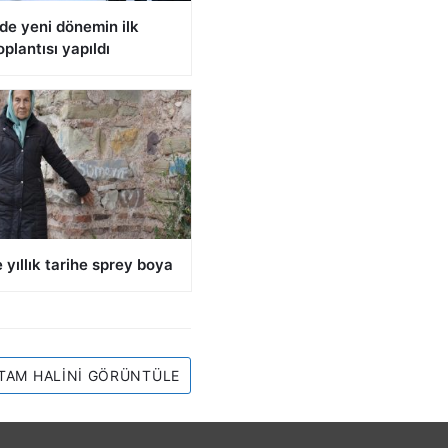
de yeni dönemin ilk
oplantısı yapıldı
 yıllık tarihe sprey boya
TAM HALINI GÖRÜNTÜLE