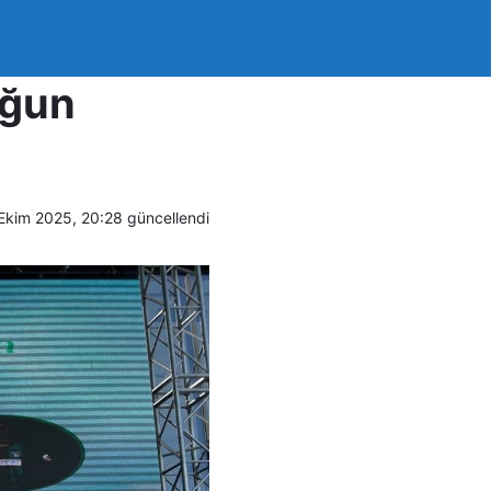
uk İnan:
uğun
Ekim 2025, 20:28
güncellendi