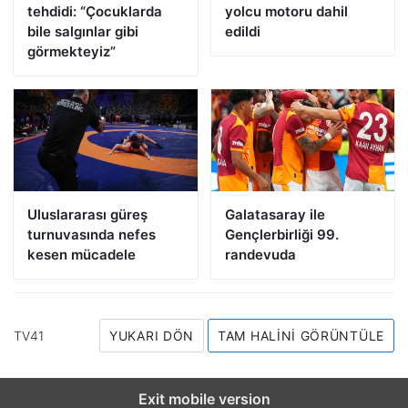
tehdidi: “Çocuklarda
yolcu motoru dahil
bile salgınlar gibi
edildi
görmekteyiz”
Uluslararası güreş
Galatasaray ile
turnuvasında nefes
Gençlerbirliği 99.
kesen mücadele
randevuda
TV41
YUKARI DÖN
TAM HALINI GÖRÜNTÜLE
Exit mobile version