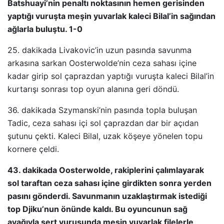
Batshuayi’nin penaltı noktasının hemen gerisinden
yaptığı vuruşta meşin yuvarlak kaleci Bilal’in sağından
ağlarla buluştu. 1-0
25. dakikada Livakovic’in uzun pasında savunma
arkasına sarkan Oosterwolde’nin ceza sahası içine
kadar girip sol çaprazdan yaptığı vuruşta kaleci Bilal’in
kurtarışı sonrası top oyun alanına geri döndü.
36. dakikada Szymanski’nin pasında topla buluşan
Tadic, ceza sahası içi sol çaprazdan dar bir açıdan
şutunu çekti. Kaleci Bilal, uzak köşeye yönelen topu
kornere çeldi.
43. dakikada Oosterwolde, rakiplerini çalımlayarak
sol taraftan ceza sahası içine girdikten sonra yerden
pasını gönderdi. Savunmanın uzaklaştırmak istediği
top Djiku’nun önünde kaldı. Bu oyuncunun sağ
ayağıyla sert vuruşunda meşin yuvarlak filelerle