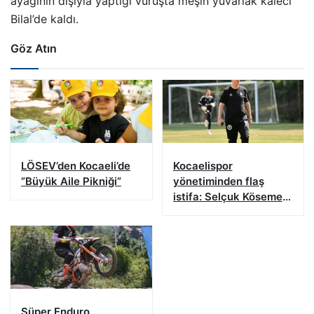
ayağının dışıyla yaptığı vuruşta meşin yuvarlak kaleci
Bilal’de kaldı.
Göz Atın
LÖSEV’den Kocaeli’de
Kocaelispor
”Büyük Aile Pikniği”
yönetiminden flaş
istifa: Selçuk Kösemen
görevi bıraktı
Süper Enduro