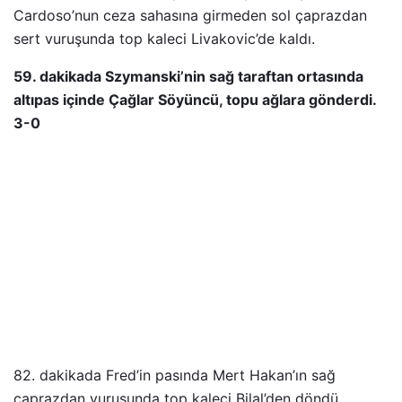
Cardoso’nun ceza sahasına girmeden sol çaprazdan
sert vuruşunda top kaleci Livakovic’de kaldı.
59. dakikada Szymanski’nin sağ taraftan ortasında
altıpas içinde Çağlar Söyüncü, topu ağlara gönderdi.
3-0
82. dakikada Fred’in pasında Mert Hakan’ın sağ
çaprazdan vuruşunda top kaleci Bilal’den döndü.