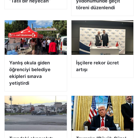
“Tatlı bir heyecan”
yıldönümünde geçit
töreni düzenlendi
Yanlış okula giden
İşçilere rekor ücret
öğrenciyi belediye
artışı
ekipleri sınava
yetiştirdi