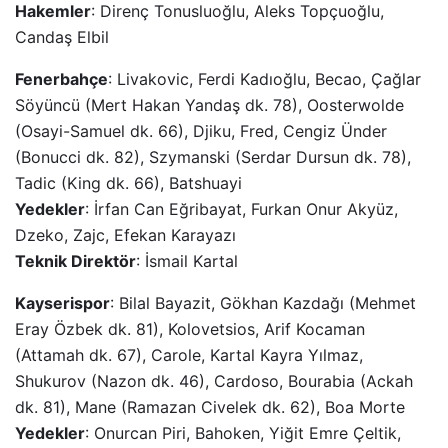
Hakemler
: Direnç Tonusluoğlu, Aleks Topçuoğlu,
Candaş Elbil
Fenerbahçe
: Livakovic, Ferdi Kadıoğlu, Becao, Çağlar
Söyüncü (Mert Hakan Yandaş dk. 78), Oosterwolde
(Osayi-Samuel dk. 66), Djiku, Fred, Cengiz Ünder
(Bonucci dk. 82), Szymanski (Serdar Dursun dk. 78),
Tadic (King dk. 66), Batshuayi
Yedekler
: İrfan Can Eğribayat, Furkan Onur Akyüz,
Dzeko, Zajc, Efekan Karayazı
Teknik Direktör
: İsmail Kartal
Kayserispor
: Bilal Bayazit, Gökhan Kazdağı (Mehmet
Eray Özbek dk. 81), Kolovetsios, Arif Kocaman
(Attamah dk. 67), Carole, Kartal Kayra Yılmaz,
Shukurov (Nazon dk. 46), Cardoso, Bourabia (Ackah
dk. 81), Mane (Ramazan Civelek dk. 62), Boa Morte
Yedekler
: Onurcan Piri, Bahoken, Yiğit Emre Çeltik,