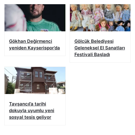
Gökhan Değirmenci
Gölcük Belediyesi
yeniden Kayserispor’da
Geleneksel El Sanatları
Festivali Başladı
Tavşancıl’a tarihi
dokuyla uyumlu yeni
sosyal tesis geliyor