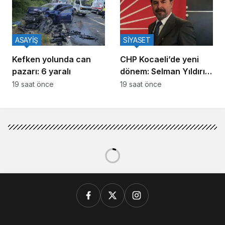
ASAYİŞ
SİYASET
Kefken yolunda can
CHP Kocaeli’de yeni
pazarı: 6 yaralı
dönem: Selman Yıldırım
ilk kez basının
19 saat önce
19 saat önce
karşısına çıkacak