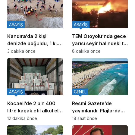
ASAYİŞ
ASAYİŞ
Kandıra’da 2 kişi
TEM Otoyolu’nda gece
denizde boğuldu, 1 kişi
yarısı seyir halindeki tır
kayıp
alev alev yandı
3 dakika önce
8 dakika önce
ASAYİŞ
GENEL
Kocaeli’de 2 bin 400
Resmî Gazete’de
litre kaçak etil alkol ele
yayımlandı: Plajlarda
geçirildi
yeni dönem başlıyor
12 dakika önce
18 saat önce