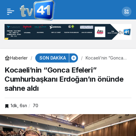
Kocaeli’nin “Gonca
Efeleri”
Cumhurbaşkanı
SON DAKİKA
Erdoğan’ın önünde
Haberler
Kocaeli’nin “Gonca
Efeleri”
Kocaeli’nin “Gonca Efeleri”
Cumhurbaşkanı
Erdoğan’ın önünde
sahne aldı
Cumhurbaşkanı Erdoğan’ın önünde
sahne aldı
sahne aldı
1dk, 6sn
70