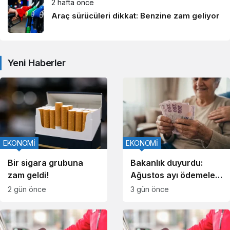
2 hafta önce
Araç sürücüleri dikkat: Benzine zam geliyor
Yeni Haberler
EKONOMİ
EKONOMİ
Bir sigara grubuna
Bakanlık duyurdu:
zam geldi!
Ağustos ayı ödemeleri
hesaplara yatırılmaya
2 gün önce
3 gün önce
başlandı