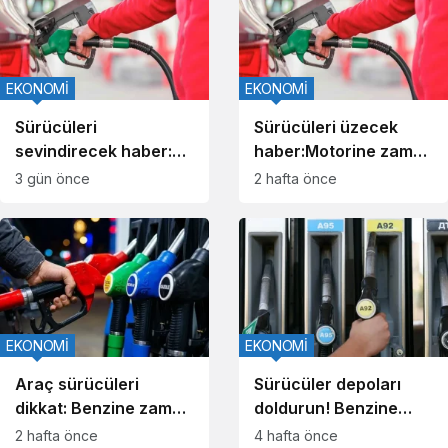
EKONOMİ
EKONOMİ
Sürücüleri
Sürücüleri üzecek
sevindirecek haber:
haber:Motorine zam
Akaryakıta indirim
geldi!
3 gün önce
2 hafta önce
geldi
EKONOMİ
EKONOMİ
Araç sürücüleri
Sürücüler depoları
dikkat: Benzine zam
doldurun! Benzine
geliyor
zam yolda
2 hafta önce
4 hafta önce