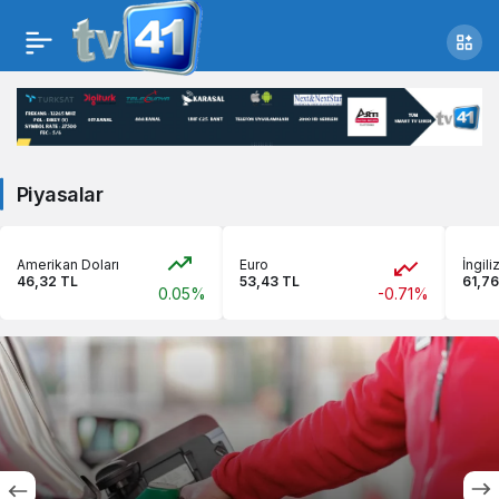
Piyasalar
Amerikan Doları
Euro
İngili
46,32 TL
53,43 TL
61,76
0.05%
-0.71%