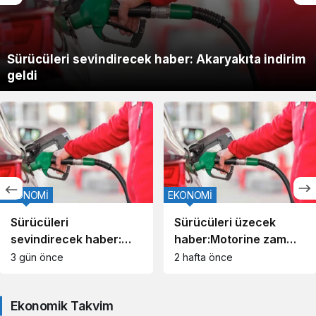
Sürücüleri sevindirecek haber: Akaryakıta indirim
geldi
EKONOMİ
EKONOMİ
Sürücüleri
Sürücüleri üzecek
sevindirecek haber:
haber:Motorine zam
Akaryakıta indirim geldi
geldi!
3 gün önce
2 hafta önce
Ekonomik Takvim