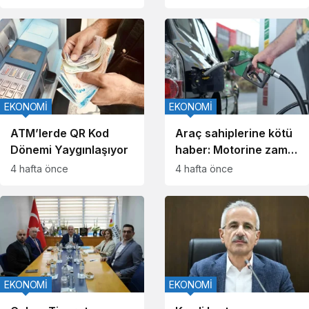
EKONOMİ
EKONOMİ
ATM’lerde QR Kod
Araç sahiplerine kötü
Dönemi Yaygınlaşıyor
haber: Motorine zam
yolda!
4 hafta önce
4 hafta önce
EKONOMİ
EKONOMİ