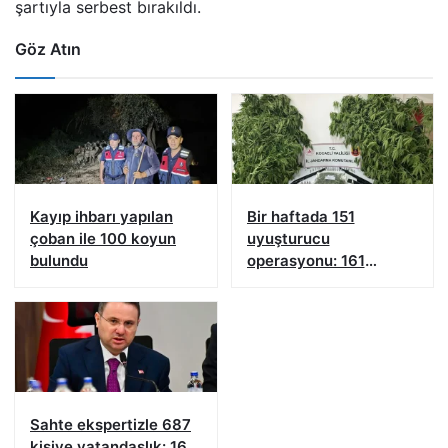
şartıyla serbest bırakıldı.
Göz Atın
Kayıp ihbarı yapılan
Bir haftada 151
çoban ile 100 koyun
uyuşturucu
bulundu
operasyonu: 161
şüpheliye işlem yapıldı!
Sahte ekspertizle 687
kişiye vatandaşlık: 16