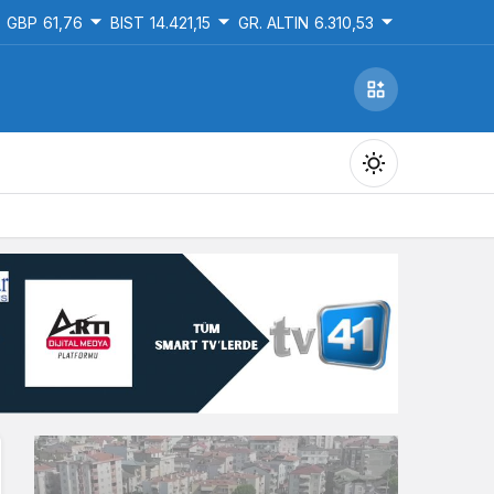
GBP
61,76
BIST
14.421,15
GR. ALTIN
6.310,53
Gündüz Modu
Gündüz modunu seçin.
Gece Modu
Gece modunu seçin.