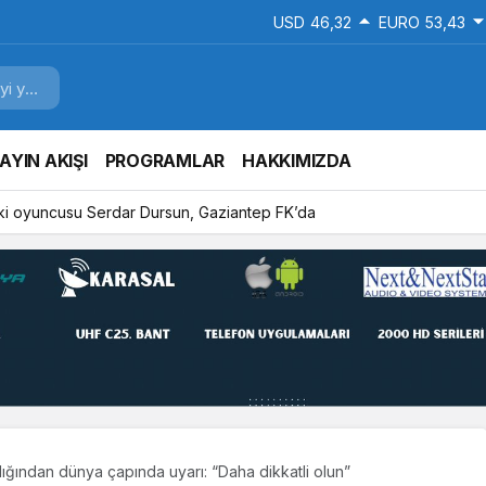
USD
46,32
EURO
53,43
AYIN AKIŞI
PROGRAMLAR
HAKKIMIZDA
ki oyuncusu Serdar Dursun, Gaziantep FK’da
lığından dünya çapında uyarı: “Daha dikkatli olun”