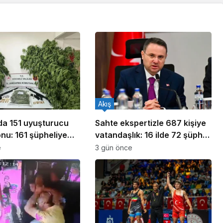
Akış
ada 151 uyuşturucu
Sahte ekspertizle 687 kişiye
nu: 161 şüpheliye
vatandaşlık: 16 ilde 72 şüpheli
ldı!
yakalandı
e
3 gün önce