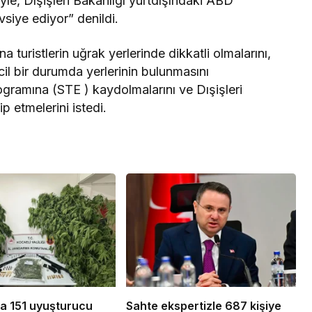
yle, Dışişleri Bakanlığı yurtdışındaki ABD
vsiye ediyor” denildi.
 turistlerin uğrak yerlerinde dikkatli olmalarını,
acil bir durumda yerlerinin bulunmasını
rogramına (STE ) kaydolmalarını ve Dışişleri
p etmelerini istedi.
da 151 uyuşturucu
Sahte ekspertizle 687 kişiye