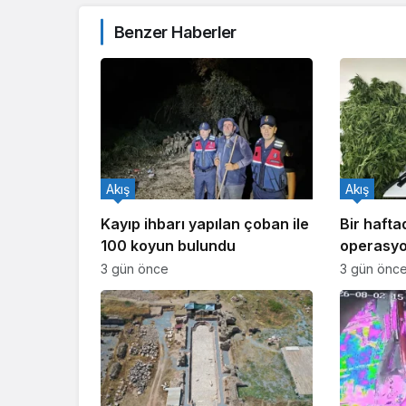
Benzer Haberler
Akış
Akış
Kayıp ihbarı yapılan çoban ile
Bir haft
100 koyun bulundu
operasyo
işlem yapı
3 gün önce
3 gün önc