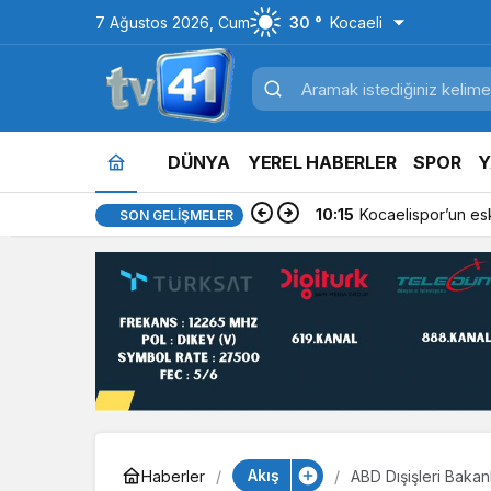
7 Ağustos 2026, Cum
30 °
Kocaeli
DÜNYA
YEREL HABERLER
SPOR
Y
10:15
Kocaelispor’un es
SON GELIŞMELER
Akış
Haberler
ABD Dışişleri Bakan