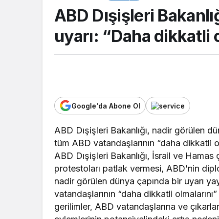
ABD Dışişleri Bakanl
uyarı: “Daha dikkatli 
Google'da Abone Ol
SPOR
ABD Dışişleri Bakanlığı, nadir görülen dü
tüm ABD vatandaşlarının “daha dikkatli olm
Kocaelispor’un esk
ABD Dışişleri Bakanlığı, İsrail ve Hamas
 30 bin güvenlik
oyuncusu Serdar 
protestoları patlak vermesi, ABD’nin dip
li alınacak
Gaziantep FK’da
nadir görülen dünya çapında bir uyarı ya
vatandaşlarının “daha dikkatli olmalarını”
gerilimler, ABD vatandaşlarına ve çıkarları