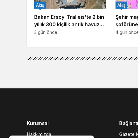
Akış
Akış
Bakan Ersoy: Tralleis’te 2 bin
Şehir ma
yıllık 300 kişilik antik havuz
şoförüne 
gün yüzüne çıkarıldı
3 gün önce
4 gün önc
Akış
Haberler
İsrail güçlerinden 
İsrail güçlerinden N
baskın: 8 ölü, 10 yaral