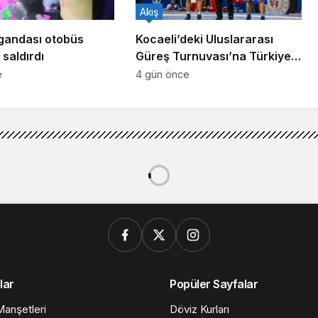
Akış
gandası otobüs
Kocaeli’deki Uluslararası
saldırdı
Güreş Turnuvası’na Türkiye
damgası
e
4 gün önce
Nur Şems Mülteci Kampı’na baskın: 8 ölü, 10 yaralı
ur Şems Mülteci Kampı’na
ı
0dk, 31sn
176