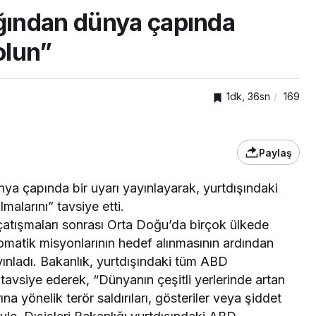
ığından dünya çapında
olun”
1dk, 36sn
169
Paylaş
nya çapında bir uyarı yayınlayarak, yurtdışındaki
alarını” tavsiye etti.
TOP20HABER
i
 çatışmaları sonrası Orta Doğu’da birçok ülkede
Dursun,
Tavşancıl’a yeni sosyal
lomatik misyonlarının hedef alınmasının ardından
tesis
yınladı. Bakanlık, yurtdışındaki tüm ABD
 tavsiye ederek, “Dünyanın çeşitli yerlerinde artan
na yönelik terör saldırıları, gösteriler veya şiddet