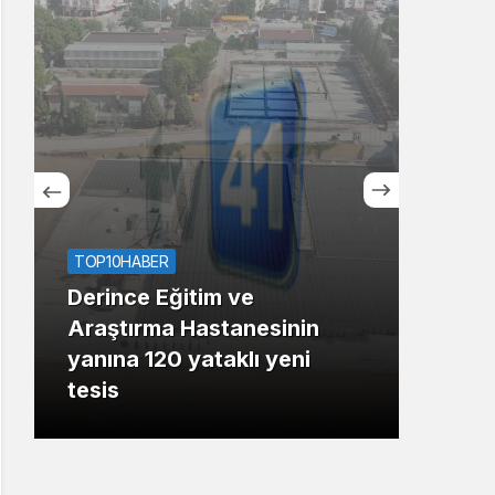
Sistem Modu
Sistem modunu seçin.
TOP10HABER
Derince Eğitim ve
ASAY
Araştırma Hastanesinin
yanına 120 yataklı yeni
İzmi
tesis
çarp