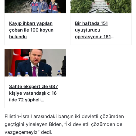
Kayıp ihbarı yapılan
Bir haftada 151
çoban ile 100 koyun
uyuşturucu
bulundu
operasyonu: 161
şüpheliye işlem yapıldı!
Sahte ekspertizle 687
kişiye vatandaşlık: 16
ilde 72 şüpheli
yakalandı
Filistin-İsrail arasındaki barışın iki devletli çözümden
geçtiğini yineleyen Biden, “İki devletli çözümden de
vazgeçemeyiz” dedi.