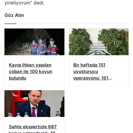
yineliyorum” dedi.
Göz Atın
Kayıp ihbarı yapılan
Bir haftada 151
çoban ile 100 koyun
uyuşturucu
bulundu
operasyonu: 161
şüpheliye işlem yapıldı!
Sahte ekspertizle 687